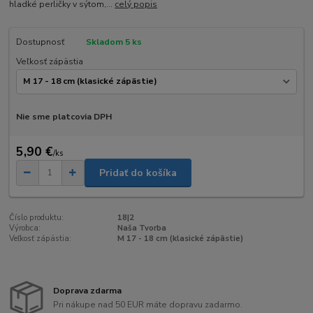
hladké perličky v sýtom,...
celý popis
Dostupnosť
Skladom 5 ks
Veľkosť zápästia
Nie sme platcovia DPH
5,90 €
/
ks
Pridať do košíka
Číslo produktu:
18|2
Výrobca:
Naša Tvorba
Veľkosť zápästia:
M 17 - 18 cm (klasické zápästie)
Doprava zdarma
Pri nákupe nad 50 EUR máte dopravu zadarmo.