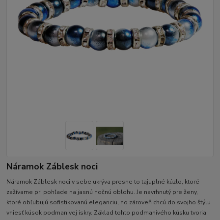
Náramok Záblesk noci
Náramok Záblesk noci v sebe ukrýva presne to tajuplné kúzlo, ktoré
zažívame pri pohľade na jasnú nočnú oblohu. Je navrhnutý pre ženy,
ktoré obľubujú sofistikovanú eleganciu, no zároveň chcú do svojho štýlu
vniesť kúsok podmanivej iskry. Základ tohto podmanivého kúsku tvoria