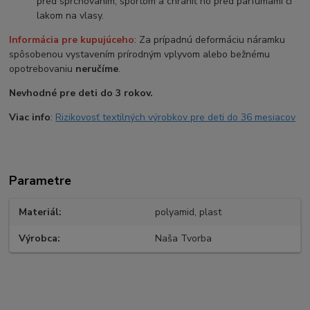
pred sprchovaním, športom a chrániť ho pred parfumami či
lakom na vlasy.
Informácia pre kupujúceho
: Za prípadnú deformáciu náramku
spôsobenou vystavením prírodným vplyvom alebo bežnému
opotrebovaniu
neručíme
.
Nevhodné pre deti do 3 rokov.
Viac info
:
Rizikovosť textilných výrobkov pre deti do 36 mesiacov
Parametre
Materiál
polyamid, plast
Výrobca
Naša Tvorba