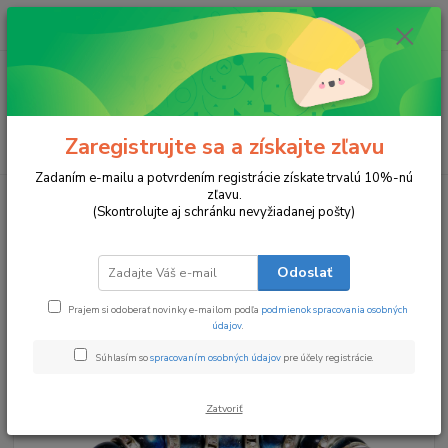
0
ks
za
0 €
Menu
Zaregistrujte sa a získajte zľavu
Hľadať
Zadaním e-mailu a potvrdením registrácie získate trvalú 10%-nú
zľavu.
Úvod
Náramky
Záblesk Noci
(Skontrolujte aj schránku nevyžiadanej pošty)
Záblesk Noci
Odoslať
Prajem si odoberať novinky e-mailom podľa
podmienok spracovania osobných
údajov
.
Súhlasím so
spracovaním osobných údajov
pre účely registrácie.
Zatvoriť