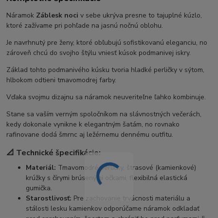
Náramok
Záblesk noci
v sebe ukrýva presne to tajuplné kúzlo,
ktoré zažívame pri pohľade na jasnú nočnú oblohu.
Je navrhnutý pre ženy, ktoré obľubujú sofistikovanú eleganciu, no
zároveň chcú do svojho štýlu vniesť kúsok podmanivej iskry.
Základ tohto podmanivého kúsku tvoria hladké perličky v sýtom,
hlbokom odtieni tmavomodrej farby.
Vďaka svojmu dizajnu sa náramok neuveriteľne ľahko kombinuje.
Stane sa vaším verným spoločníkom na slávnostných večerách,
kedy dokonale vynikne k elegantným šatám, no rovnako
rafinovane dodá šmrnc aj ležérnemu dennému outfitu.
📐 Technické špecifikácie:
Materiál:
Tmavomodré perličky, štrasové (kamienkové)
krúžky s čírymi brúsenými očkami, flexibilná elastická
gumička.
Starostlivosť:
Pre zachovanie trvácnosti materiálu a
stálosti lesku kamienkov odporúčame náramok odkladať