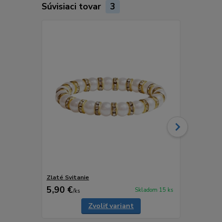
Súvisiaci tovar
3
Zlaté Svitanie
Strom Rovn
5,90 €
4,90 €
Skladom 15 ks
/
ks
/
ks
Zvoliť variant