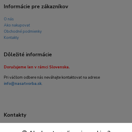
Informácie pre zákazníkov
O nás
Ako nakupovať
Obchodné podmienky
Kontakty
Dôležité informácie
Doručujeme len v rámci Slovenska.
Pri väčšom odbere nás neváhajte kontaktovať na adrese
info@nasatvorba.sk
.
Kontakty