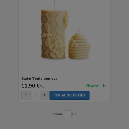
Zlaté Teplo domova
11,90 €
Skladom 1 ks
/
ks
Pridať do košíka
strana
z 1