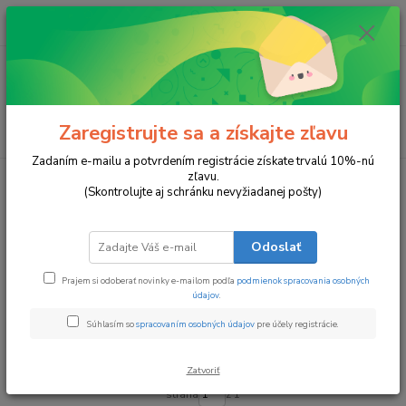
0
ks
za
0 €
Menu
Zaregistrujte sa a získajte zľavu
Hľadať
Zadaním e-mailu a potvrdením registrácie získate trvalú 10%-nú
zľavu.
Úvod
Medové sviečky (vôňa medu)
(Skontrolujte aj schránku nevyžiadanej pošty)
Medové sviečky (vôňa medu)
Odoslať
Upresniť parametre
Prajem si odoberať novinky e-mailom podľa
podmienok spracovania osobných
údajov
.
Najnovšie
Najlacnejšie
Najdrahšie
Súhlasím so
spracovaním osobných údajov
pre účely registrácie.
Zobrazujem 1-3 z 3
Zatvoriť
strana
z 1