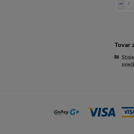
Tovar 
Stoja
svieč