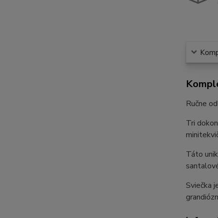
Kompl
Komple
Ručne odl
Tri dokon
minitekvi
Táto unik
santalov
Sviečka j
grandiózn