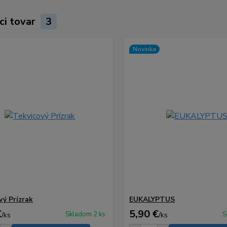
ci tovar
3
Novinka
vý Prízrak
EUKALYPTUS
€
5,90 €
Skladom 2 ks
S
/
ks
/
ks