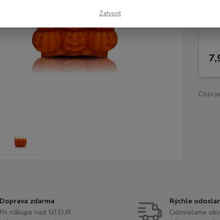
Dos
Zatvoriť
Nie
7,
Číslo p
Doprava zdarma
Rýchle odosla
Pri nákupe nad 50 EUR
Odosielame obv