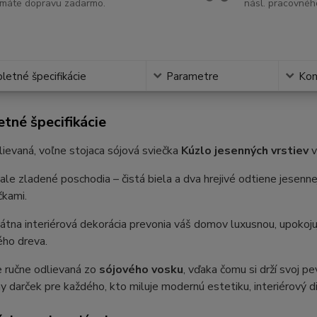
máte dopravu zadarmo.
násl. pracovnéh
etné špecifikácie
Parametre
Ko
tné špecifikácie
ievaná, voľne stojaca sójová sviečka
Kúzlo jesenných vrstiev
v
ale zladené poschodia – čistá biela a dva hrejivé odtiene jesenn
čkami.
átna interiérová dekorácia prevonia váš domov luxusnou, upokoju
ého dreva.
e ručne odlievaná zo
sójového vosku
, vďaka čomu si drží svoj pe
y darček pre každého, kto miluje modernú estetiku, interiérový di