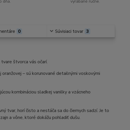
o dňa.
vyrábané ručne.
mentáre
0
Súvisiaci tovar
3
 tvare štvorca vás očarí.
ej oranžovej – sú korunované detailnými voskovými
júcou kombináciou sladkej vanilky a vzácneho
vný tvar, horí čisto a nestáča sa do čiernych sadzí. Je to
zajn a vône, ktoré dokážu pohladiť dušu.