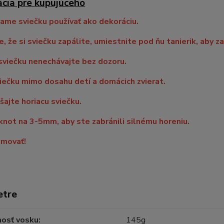
ácia pre kupujúceho
me sviečku používať ako dekoráciu.
e, že si sviečku zapálite, umiestnite pod ňu tanierik, aby za
sviečku nenechávajte bez dozoru.
iečku mimo dosahu detí a domácich zvierat.
ajte horiacu sviečku.
knot na 3-5mm, aby ste zabránili silnému horeniu.
movať!
etre
osť vosku
145g