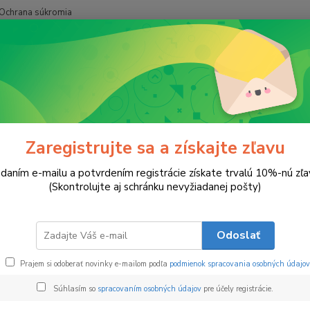
Ochrana súkromia
Hľadať
Jeseň a Halloween
Kúzlo Jesenných Vrstiev
o Jesenných Vrstiev
Zaregistrujte sa a získajte zľavu
daním e-mailu a potvrdením registrácie získate trvalú 10%-nú zľa
Kúzl
(Skontrolujte aj schránku nevyžiadanej pošty)
Ručne 
vrstie
Odoslať
čistá 
detail
Prajem si odoberať novinky e-mailom podľa
podmienok spracovania osobných údajov
dekorá
Súhlasím so
spracovaním osobných údajov
pre účely registrácie.