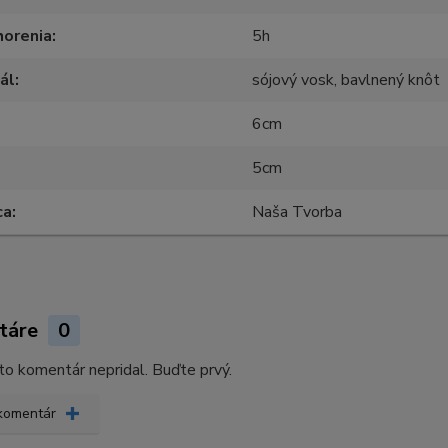
horenia
5h
ál
sójový vosk, bavlnený knôt
6cm
5cm
ca
Naša Tvorba
táre
0
kto komentár nepridal. Buďte prvý.
 komentár