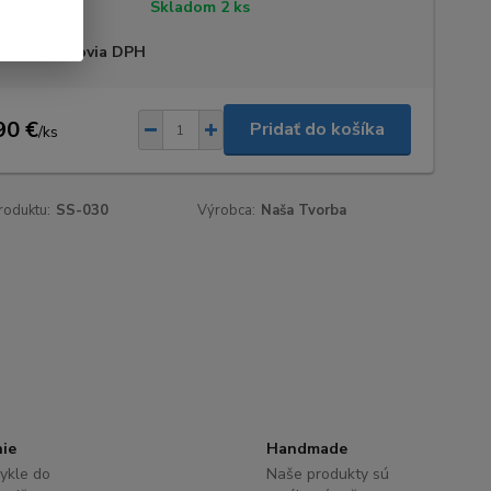
tupnosť
Skladom 2 ks
 sme platcovia DPH
90 €
Pridať do košíka
/
ks
roduktu:
SS-030
Výrobca:
Naša Tvorba
nie
Handmade
ykle do
Naše produkty sú