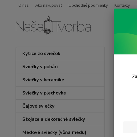
O nás
Ako nakupovať
Obchodné podmienky
Kontakty
Úvod
Kytice zo sviečok
Kúzl
Sviečky v pohári
Za
Sviečky v keramike
Sviečky v plechovke
Čajové sviečky
Stojace a dekoračné sviečky
Medové sviečky (vôňa medu)