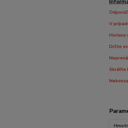
Inform
Odporúča
V prípad
Horiacu 
Držte sv
Neprenáš
Skráťte 
Nekonzu
Param
Hmotn