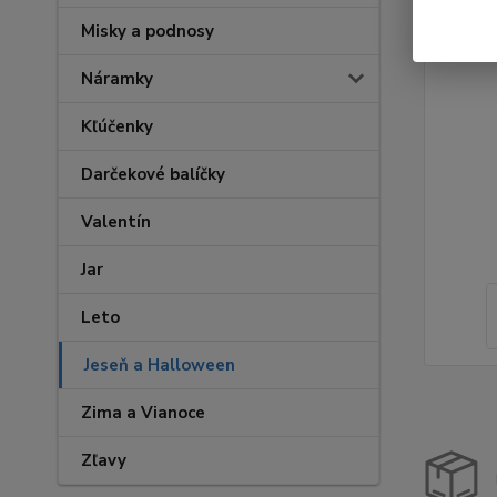
Misky a podnosy
Náramky
Kľúčenky
Darčekové balíčky
Valentín
Jar
Leto
Jeseň a Halloween
Zima a Vianoce
Zľavy