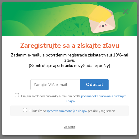
0
ks
za
0 €
Menu
Zaregistrujte sa a získajte zľavu
Hľadať
Zadaním e-mailu a potvrdením registrácie získate trvalú 10%-nú
zľavu.
Úvod
Sviečky v pohári
KÚZLO VIANOC
(Skontrolujte aj schránku nevyžiadanej pošty)
KÚZLO VIANOC
Odoslať
Prajem si odoberať novinky e-mailom podľa
podmienok spracovania osobných
údajov
.
Súhlasím so
spracovaním osobných údajov
pre účely registrácie.
Zatvoriť