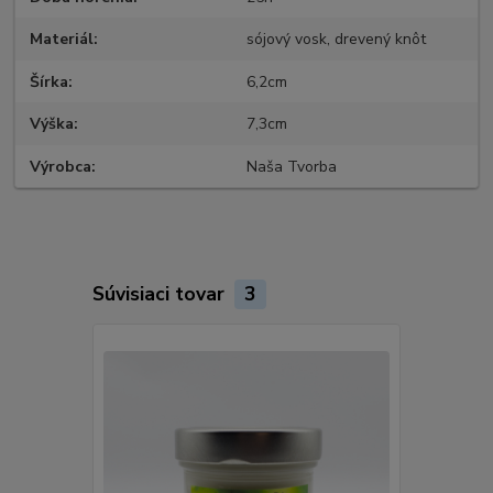
Materiál
sójový vosk, drevený knôt
Šírka
6,2cm
Výška
7,3cm
Výrobca
Naša Tvorba
Súvisiaci tovar
3
Akcia