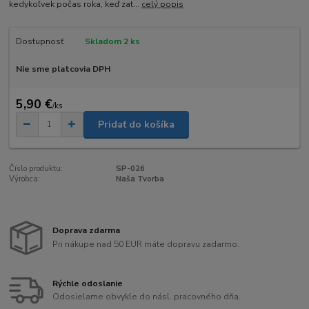
kedykoľvek počas roka, keď zat...
celý popis
Dostupnosť
Skladom 2 ks
Nie sme platcovia DPH
5,90 €
/
ks
Pridať do košíka
Číslo produktu:
SP-026
Výrobca:
Naša Tvorba
Doprava zdarma
Pri nákupe nad 50 EUR máte dopravu zadarmo.
Rýchle odoslanie
Odosielame obvykle do násl. pracovného dňa.