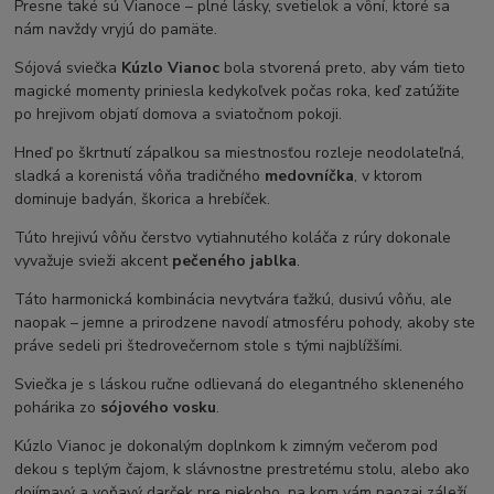
Presne také sú Vianoce – plné lásky, svetielok a vôní, ktoré sa
nám navždy vryjú do pamäte.
Sójová sviečka
Kúzlo Vianoc
bola stvorená preto, aby vám tieto
magické momenty priniesla kedykoľvek počas roka, keď zatúžite
po hrejivom objatí domova a sviatočnom pokoji.
Hneď po škrtnutí zápalkou sa miestnosťou rozleje neodolateľná,
sladká a korenistá vôňa tradičného
medovníčka
, v ktorom
dominuje badyán, škorica a hrebíček.
Túto hrejivú vôňu čerstvo vytiahnutého koláča z rúry dokonale
vyvažuje svieži akcent
pečeného jablka
.
Táto harmonická kombinácia nevytvára ťažkú, dusivú vôňu, ale
naopak – jemne a prirodzene navodí atmosféru pohody, akoby ste
práve sedeli pri štedrovečernom stole s tými najblížšími.
Sviečka je s láskou ručne odlievaná do elegantného skleneného
pohárika zo
sójového vosku
.
Kúzlo Vianoc je dokonalým doplnkom k zimným večerom pod
dekou s teplým čajom, k slávnostne prestretému stolu, alebo ako
dojímavý a voňavý darček pre niekoho, na kom vám naozaj záleží.