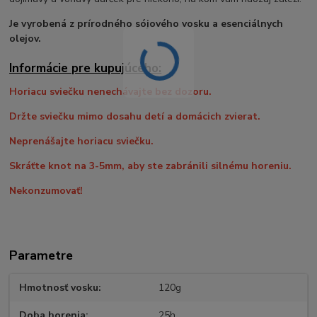
Je vyrobená z prírodného sójového vosku a esenciálnych
olejov.
Informácie pre kupujúceho:
Horiacu sviečku nenechávajte bez dozoru.
Držte sviečku mimo dosahu detí a domácich zvierat.
Neprenášajte horiacu sviečku.
Skráťte knot na 3-5mm, aby ste zabránili silnému horeniu.
Nekonzumovať!
Parametre
Hmotnosť vosku
120g
Doba horenia
25h