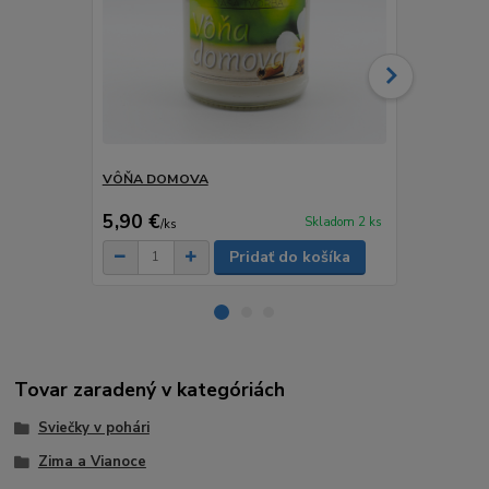
VÔŇA DOMOVA
JABLKOVÝ 
7 €
5,90 €
5,25 €
Skladom 2 ks
/
ks
/
ks
Pridať do košíka
Tovar zaradený v kategóriách
Sviečky v pohári
Zima a Vianoce