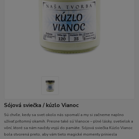
Sójová sviečka / kúzlo Vianoc
Sú chvíle, kedy sa svet okolo nás spomalí a my si začneme naplno
užívať prítomný okamih. Presne také sú Vianoce – plné lásky, svetielok a
vôní, ktoré sa nám navždy vryjú do pamäte. Sójová sviečka Kúzlo Vianoc
bola stvorená preto, aby vám tieto magické momenty priniesla