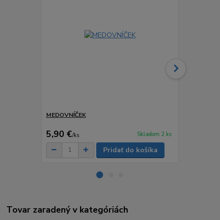
MEDOVNÍČEK
JABLKOVÝ 
7 €
5,90 €
5,25 €
Skladom 2 ks
/
ks
/
ks
Pridať do košíka
Tovar zaradený v kategóriách