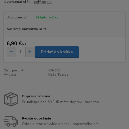
a vychutnať si ča...
celý popis
Dostupnosť
Skladom 2 ks
Nie sme platcovia DPH
6,90 €
/
ks
Pridať do košíka
Číslo produktu:
SS-033
Výrobca:
Naša Tvorba
Doprava zdarma
Pri nákupe nad 50 EUR máte dopravu zadarmo.
Rýchle odoslanie
Odosielame obvykle do násl. pracovného dňa.