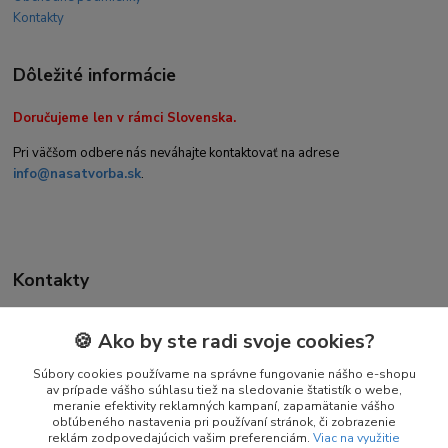
Kontakty
Dôležité informácie
Doručujeme len v rámci Slovenska.
Pri väčšom odbere nás neváhajte kontaktovať na adrese
info@nasatvorba.sk
.
Kontakty
🍪 Ako by ste radi svoje cookies?
Daniela Kuchtová
+421 944 947 463
Súbory cookies používame na správne fungovanie nášho e-shopu
av prípade vášho súhlasu tiež na sledovanie štatistík o webe,
(Pon-Pia 08:00-16:00)
meranie efektivity reklamných kampaní, zapamätanie vášho
obľúbeného nastavenia pri používaní stránok, či zobrazenie
info@nasatvorba.sk
reklám zodpovedajúcich vašim preferenciám.
Viac na využitie