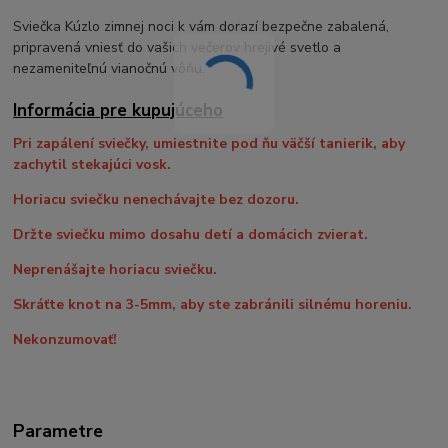
Sviečka Kúzlo zimnej noci k vám dorazí bezpečne zabalená,
pripravená vniesť do vašich večerov hrejivé svetlo a
nezameniteľnú vianočnú vôňu.
Informácia pre kupujúceho
Pri zapálení sviečky, umiestnite pod ňu väčší tanierik, aby
zachytil stekajúci vosk.
Horiacu sviečku nenechávajte bez dozoru.
Držte sviečku mimo dosahu detí a domácich zvierat.
Neprenášajte horiacu sviečku.
Skráťte knot na 3-5mm, aby ste zabránili silnému horeniu.
Nekonzumovať!
Parametre