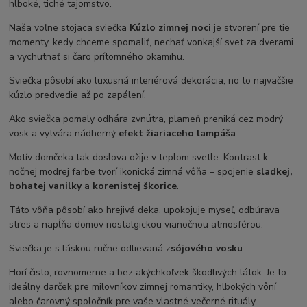
hlboké, tiché tajomstvo.
Naša voľne stojaca sviečka
Kúzlo zimnej noci
je stvorení pre tie
momenty, kedy chceme spomaliť, nechať vonkajší svet za dverami
a vychutnať si čaro prítomného okamihu.
Sviečka pôsobí ako luxusná interiérová dekorácia, no to najväčšie
kúzlo predvedie až po zapálení.
Ako sviečka pomaly odhára zvnútra, plameň preniká cez modrý
vosk a vytvára nádherný
efekt žiariaceho lampáša
.
Motív domčeka tak doslova ožije v teplom svetle. Kontrast k
nočnej modrej farbe tvorí ikonická zimná vôňa – spojenie
sladkej,
bohatej vanilky
a
korenistej škorice
.
Táto vôňa pôsobí ako hrejivá deka, upokojuje myseľ, odbúrava
stres a napĺňa domov nostalgickou vianočnou atmosférou.
Sviečka je s láskou ručne odlievaná z
sójového vosku
.
Horí čisto, rovnomerne a bez akýchkoľvek škodlivých látok. Je to
ideálny darček pre milovníkov zimnej romantiky, hlbokých vôní
alebo čarovný spoločník pre vaše vlastné večerné rituály.