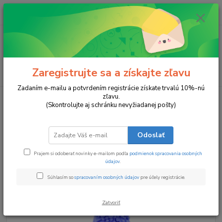
0
ks
za
0 €
Menu
Zaregistrujte sa a získajte zľavu
Hľadať
Zadaním e-mailu a potvrdením registrácie získate trvalú 10%-nú
zľavu.
Úvod
Zima a Vianoce
Kúzlo Zimnej Noci
(Skontrolujte aj schránku nevyžiadanej pošty)
Kúzlo Zimnej Noci
Odoslať
Prajem si odoberať novinky e-mailom podľa
podmienok spracovania osobných
údajov
.
Súhlasím so
spracovaním osobných údajov
pre účely registrácie.
Zatvoriť