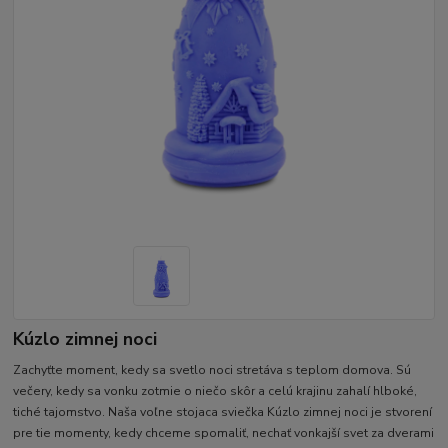
Kúzlo zimnej noci
Zachyťte moment, kedy sa svetlo noci stretáva s teplom domova. Sú
večery, kedy sa vonku zotmie o niečo skôr a celú krajinu zahalí hlboké,
tiché tajomstvo. Naša voľne stojaca sviečka Kúzlo zimnej noci je stvorení
pre tie momenty, kedy chceme spomaliť, nechať vonkajší svet za dverami