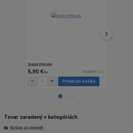
Srdce Prírody
AKO V BAV
5,90 €
5,90 €
Skladom 1 ks
/
ks
/
ks
Pridať do košíka
Tovar zaradený v kategóriách
Kytice zo sviečok