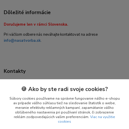
Dôležité informácie
Doručujeme len v rámci Slovenska.
Pri väčšom odbere nás neváhajte kontaktovať na adrese
info@nasatvorba.sk
.
Kontakty
🍪 Ako by ste radi svoje cookies?
Daniela Kuchtová
+421 944 947 463
Súbory cookies používame na správne fungovanie nášho e-shopu
av prípade vášho súhlasu tiež na sledovanie štatistík o webe,
(Pon-Pia 08:00-16:00)
meranie efektivity reklamných kampaní, zapamätanie vášho
obľúbeného nastavenia pri používaní stránok, či zobrazenie
info@nasatvorba.sk
reklám zodpovedajúcich vašim preferenciám.
Viac na využitie
cookies