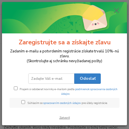
0
ks
za
0 €
Menu
Hľadať
Zaregistrujte sa a získajte zľavu
Úvod
Kytice zo sviečok
Melódia Modrého Súmraku
Zadaním e-mailu a potvrdením registrácie získate trvalú 10%-nú
zľavu.
Melódia Modrého Súmraku
(Skontrolujte aj schránku nevyžiadanej pošty)
TOP produkt
Odoslať
Prajem si odoberať novinky e-mailom podľa
podmienok spracovania osobných
údajov
.
Súhlasím so
spracovaním osobných údajov
pre účely registrácie.
Kytica zo sójových sviečok
Zatvoriť
Zachyťte okamih, ktorý nikdy nevädne. Predstavte si tichý letný večer,