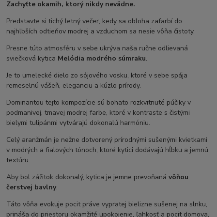
Zachyťte okamih, ktorý nikdy nevädne.
Predstavte si tichý letný večer, kedy sa obloha zafarbí do
najhlbších odtieňov modrej a vzduchom sa nesie vôňa čistoty.
Presne túto atmosféru v sebe ukrýva naša ručne odlievaná
sviečková kytica
Melódia modrého súmraku
.
Je to umelecké dielo zo sójového vosku, ktoré v sebe spája
remeselnú vášeň, eleganciu a kúzlo prírody.
Dominantou tejto kompozície sú bohato rozkvitnuté púčiky v
podmanivej, tmavej modrej farbe, ktoré v kontraste s čistými
bielymi tulipánmi vytvárajú dokonalú harmóniu.
Celý aranžmán je nežne dotvorený prírodnými sušenými kvietkami
v modrých a fialových tónoch, ktoré kytici dodávajú hĺbku a jemnú
textúru.
Aby bol zážitok dokonalý, kytica je jemne prevoňaná
vôňou
čerstvej bavlny
.
Táto vôňa evokuje pocit práve vypratej bielizne sušenej na slnku,
prináša do priestoru okamžité upokojenie, ľahkosť a pocit domova,