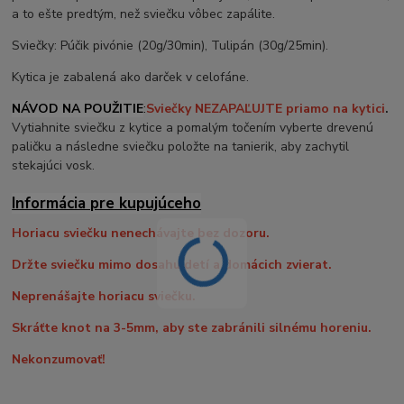
a to ešte predtým, než sviečku vôbec zapálite.
Sviečky: Púčik pivónie (20g/30min), Tulipán (30g/25min).
Kytica je zabalená ako darček v celofáne.
NÁVOD NA POUŽITIE
:
Sviečky NEZAPAĽUJTE priamo na kytici
.
Vytiahnite sviečku z kytice a pomalým točením vyberte drevenú
paličku a následne sviečku položte na tanierik, aby zachytil
stekajúci vosk.
Informácia pre kupujúceho
Horiacu sviečku nenechávajte bez dozoru.
Držte sviečku mimo dosahu detí a domácich zvierat.
Neprenášajte horiacu sviečku.
Skráťte knot na 3-5mm, aby ste zabránili silnému horeniu.
Nekonzumovať!