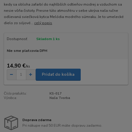
kedy sa obloha zafarbí do najhlbších odtieňov modrej a vzduchom sa
nesie vôňa čistoty. Presne túto atmosféru v sebe ukrýva naša ručne
odlievaná sviečková kytica Melódia modrého súmraku. Je to umelecké
dielo zo sójové...
celý popis
Dostupnosť
Skladom 1 ks
Nie sme platcovia DPH
14,90 €
/
ks
Pridať do košíka
Číslo produktu:
KS-017
Výrobca:
Naša Tvorba
Doprava zdarma
Pri nákupe nad 50 EUR máte dopravu zadarmo.