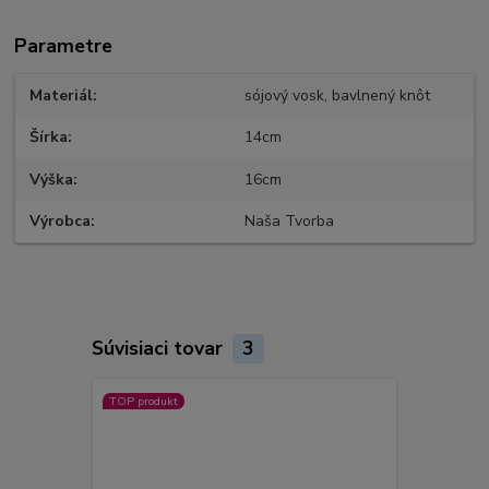
Parametre
Materiál
sójový vosk, bavlnený knôt
Šírka
14cm
Výška
16cm
Výrobca
Naša Tvorba
Súvisiaci tovar
3
TOP produkt
Novinka