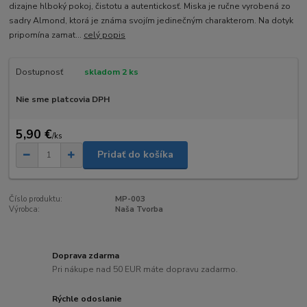
dizajne hlboký pokoj, čistotu a autentickosť. Miska je ručne vyrobená zo
sadry Almond, ktorá je známa svojím jedinečným charakterom. Na dotyk
pripomína zamat...
celý popis
Dostupnosť
skladom 2 ks
Nie sme platcovia DPH
5,90 €
/
ks
Pridať do košíka
Číslo produktu:
MP-003
Výrobca:
Naša Tvorba
Doprava zdarma
Pri nákupe nad 50 EUR máte dopravu zadarmo.
Rýchle odoslanie