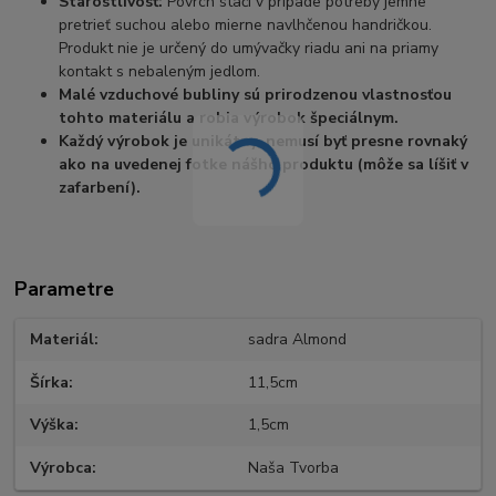
Starostlivosť:
Povrch stačí v prípade potreby jemne
pretrieť suchou alebo mierne navlhčenou handričkou.
Produkt nie je určený do umývačky riadu ani na priamy
kontakt s nebaleným jedlom.
Malé vzduchové bubliny sú prirodzenou vlastnosťou
tohto materiálu a robia výrobok špeciálnym.
Každý výrobok je unikátny, nemusí byť presne rovnaký
ako na uvedenej fotke nášho produktu (môže sa líšiť v
zafarbení).
Parametre
Materiál
sadra Almond
Šírka
11,5cm
Výška
1,5cm
Výrobca
Naša Tvorba