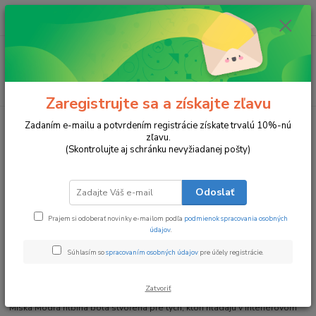
0
ks
za
0 €
Menu
Hľadať
Zaregistrujte sa a získajte zľavu
Úvod
Misky a podnosy
Modrá Hlbina
Zadaním e-mailu a potvrdením registrácie získate trvalú 10%-nú
zľavu.
Modrá Hlbina
(Skontrolujte aj schránku nevyžiadanej pošty)
Odoslať
Prajem si odoberať novinky e-mailom podľa
podmienok spracovania osobných
údajov
.
Súhlasím so
spracovaním osobných údajov
pre účely registrácie.
Miska Modrá hlbina
Zatvoriť
Sú farby, ktoré upútajú pozornosť, a materiály, ktoré pohladia zmysly.
Miska Modrá hlbina bola stvorená pre tých, ktorí hľadajú v interiérovom