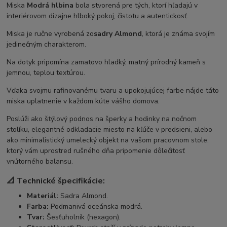
Miska
Modrá hlbina
bola stvorená pre tých, ktorí hľadajú v
interiérovom dizajne hlboký pokoj, čistotu a autentickosť.
Miska je ručne vyrobená zo
sadry Almond
, ktorá je známa svojím
jedinečným charakterom.
Na dotyk pripomína zamatovo hladký, matný prírodný kameň s
jemnou, teplou textúrou.
Vďaka svojmu rafinovanému tvaru a upokojujúcej farbe nájde táto
miska uplatnenie v každom kúte vášho domova.
Poslúži ako štýlový podnos na šperky a hodinky na nočnom
stolíku, elegantné odkladacie miesto na kľúče v predsieni, alebo
ako minimalistický umelecký objekt na vašom pracovnom stole,
ktorý vám uprostred rušného dňa pripomenie dôlečitosť
vnútorného balansu.
📐 Technické špecifikácie:
Materiál:
Sadra Almond.
Farba:
Podmanivá oceánska modrá.
Tvar:
Šesťuholník (hexagon).