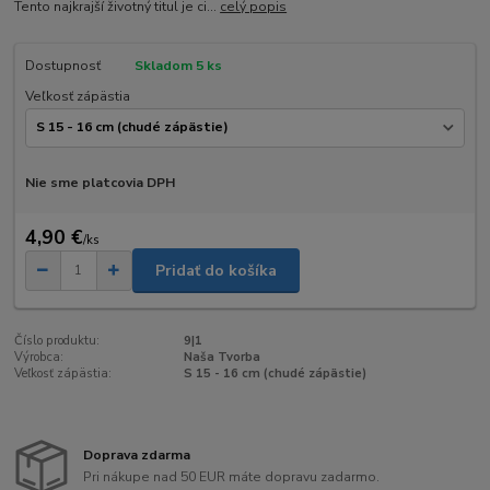
Tento najkrajší životný titul je ci...
celý popis
Dostupnosť
Skladom 5 ks
Veľkosť zápästia
Nie sme platcovia DPH
4,90 €
/
ks
Pridať do košíka
Číslo produktu:
9|1
Výrobca:
Naša Tvorba
Veľkosť zápästia:
S 15 - 16 cm (chudé zápästie)
Doprava zdarma
Pri nákupe nad 50 EUR máte dopravu zadarmo.