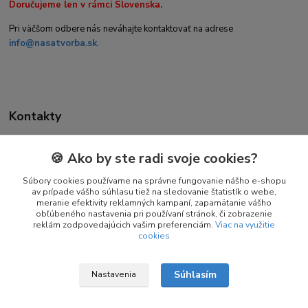
Doručujeme len v rámci Slovenska.
Pri väčšom odbere nás neváhajte kontaktovať na adrese
info@nasatvorba.sk
.
Kontakty
🍪 Ako by ste radi svoje cookies?
Daniela Kuchtová
+421 944 947 463
Súbory cookies používame na správne fungovanie nášho e-shopu
av prípade vášho súhlasu tiež na sledovanie štatistík o webe,
(Pon-Pia 08:00-16:00)
meranie efektivity reklamných kampaní, zapamätanie vášho
obľúbeného nastavenia pri používaní stránok, či zobrazenie
info@nasatvorba.sk
reklám zodpovedajúcich vašim preferenciám.
Viac na využitie
cookies
Súhlasím
Nastavenia