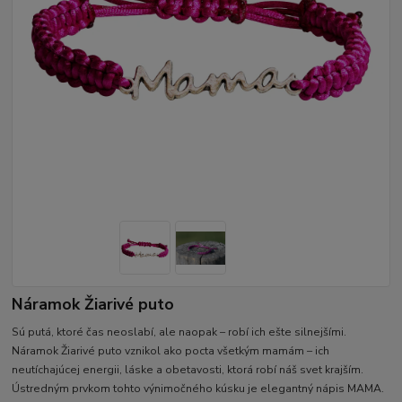
Náramok Žiarivé puto
Sú putá, ktoré čas neoslabí, ale naopak – robí ich ešte silnejšími.
Náramok Žiarivé puto vznikol ako pocta všetkým mamám – ich
neutíchajúcej energii, láske a obetavosti, ktorá robí náš svet krajším.
Ústredným prvkom tohto výnimočného kúsku je elegantný nápis MAMA.