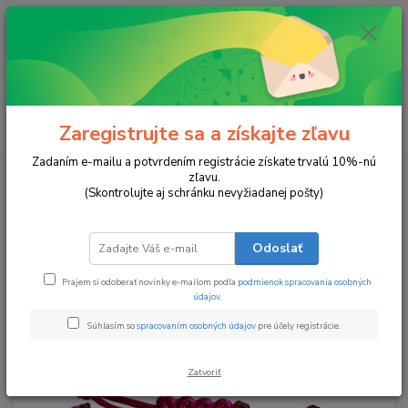
0
ks
za
0 €
Menu
Zaregistrujte sa a získajte zľavu
Hľadať
Zadaním e-mailu a potvrdením registrácie získate trvalú 10%-nú
zľavu.
Úvod
Náramky
Žiarivé Puto
(Skontrolujte aj schránku nevyžiadanej pošty)
Žiarivé Puto
Odoslať
Prajem si odoberať novinky e-mailom podľa
podmienok spracovania osobných
údajov
.
Súhlasím so
spracovaním osobných údajov
pre účely registrácie.
Zatvoriť