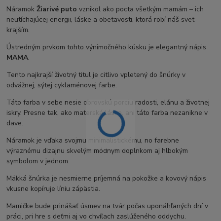
Náramok
Žiarivé puto
vznikol ako pocta všetkým mamám – ich
neutíchajúcej energii, láske a obetavosti, ktorá robí náš svet
krajším.
Ústredným prvkom tohto výnimočného kúsku je elegantný nápis
MAMA
.
Tento najkrajší životný titul je citlivo vpletený do šnúrky v
odvážnej, sýtej cyklaménovej farbe.
Táto farba v sebe nesie obrovskú porciu radosti, elánu a životnej
iskry. Presne tak, ako materská láska, ani táto farba nezanikne v
dave.
Náramok je vďaka svojmu minimalistickému, no farebne
výraznému dizajnu skvelým módnym doplnkom aj hlbokým
symbolom v jednom.
Mäkká šnúrka je nesmierne príjemná na pokožke a kovový nápis
vkusne kopíruje líniu zápästia.
Mamičke bude prinášať úsmev na tvár počas uponáhľaných dní v
práci, pri hre s deťmi aj vo chvíľach zaslúženého oddychu.