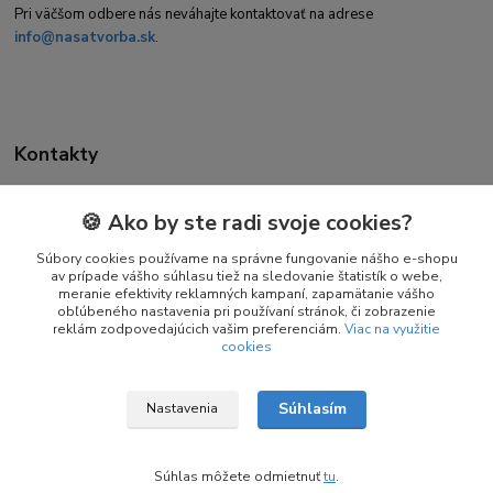
Pri väčšom odbere nás neváhajte kontaktovať na adrese
info@nasatvorba.sk
.
Kontakty
🍪 Ako by ste radi svoje cookies?
Daniela Kuchtová
+421 944 947 463
Súbory cookies používame na správne fungovanie nášho e-shopu
av prípade vášho súhlasu tiež na sledovanie štatistík o webe,
(Pon-Pia 08:00-16:00)
meranie efektivity reklamných kampaní, zapamätanie vášho
obľúbeného nastavenia pri používaní stránok, či zobrazenie
info@nasatvorba.sk
reklám zodpovedajúcich vašim preferenciám.
Viac na využitie
cookies
Súhlasím
Nastavenia
© Copyright 2025 – 2026 Naša Tvorba
Súhlas môžete odmietnuť
tu
.