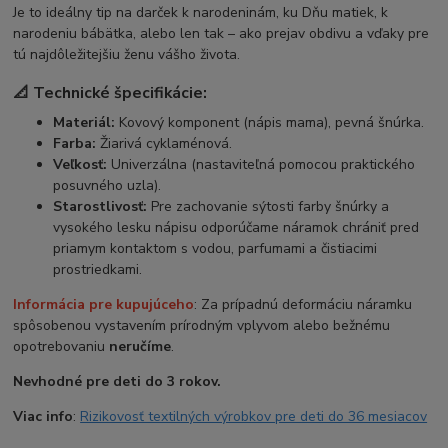
Je to ideálny tip na darček k narodeninám, ku Dňu matiek, k
narodeniu bábätka, alebo len tak – ako prejav obdivu a vďaky pre
tú najdôležitejšiu ženu vášho života.
📐 Technické špecifikácie:
Materiál:
Kovový komponent (nápis mama), pevná šnúrka.
Farba:
Žiarivá cyklaménová.
Veľkosť:
Univerzálna (nastaviteľná pomocou praktického
posuvného uzla).
Starostlivosť:
Pre zachovanie sýtosti farby šnúrky a
vysokého lesku nápisu odporúčame náramok chrániť pred
priamym kontaktom s vodou, parfumami a čistiacimi
prostriedkami.
Informácia pre kupujúceho
: Za prípadnú deformáciu náramku
spôsobenou vystavením prírodným vplyvom alebo bežnému
opotrebovaniu
neručíme
.
Nevhodné pre deti do 3 rokov.
Viac info
:
Rizikovosť textilných výrobkov pre deti do 36 mesiacov