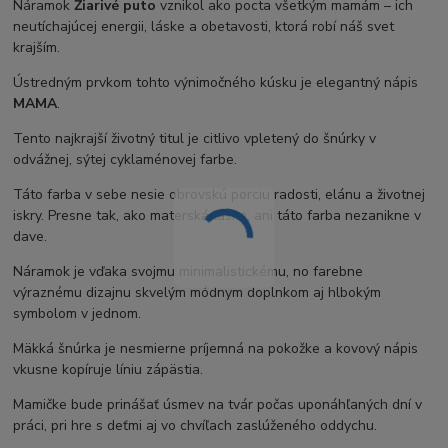
Náramok
Žiarivé puto
vznikol ako pocta všetkým mamám – ich
neutíchajúcej energii, láske a obetavosti, ktorá robí náš svet
krajším.
Ústredným prvkom tohto výnimočného kúsku je elegantný nápis
MAMA
.
Tento najkrajší životný titul je citlivo vpletený do šnúrky v
odvážnej, sýtej cyklaménovej farbe.
Táto farba v sebe nesie obrovskú porciu radosti, elánu a životnej
iskry. Presne tak, ako materská láska, ani táto farba nezanikne v
dave.
Náramok je vďaka svojmu minimalistickému, no farebne
výraznému dizajnu skvelým módnym doplnkom aj hlbokým
symbolom v jednom.
Mäkká šnúrka je nesmierne príjemná na pokožke a kovový nápis
vkusne kopíruje líniu zápästia.
Mamičke bude prinášať úsmev na tvár počas uponáhľaných dní v
práci, pri hre s deťmi aj vo chvíľach zaslúženého oddychu.