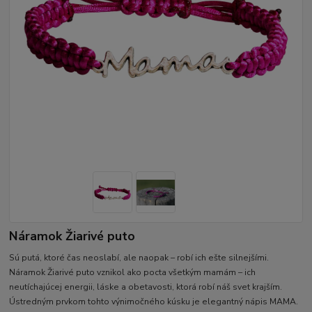
Náramok Žiarivé puto
Sú putá, ktoré čas neoslabí, ale naopak – robí ich ešte silnejšími.
Náramok Žiarivé puto vznikol ako pocta všetkým mamám – ich
neutíchajúcej energii, láske a obetavosti, ktorá robí náš svet krajším.
Ústredným prvkom tohto výnimočného kúsku je elegantný nápis MAMA.