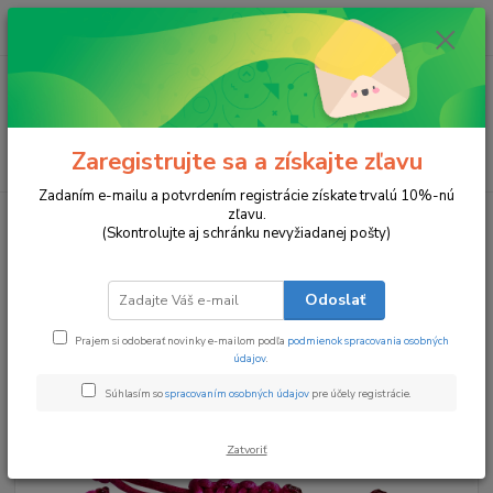
0
ks
za
0 €
Menu
Zaregistrujte sa a získajte zľavu
Hľadať
Zadaním e-mailu a potvrdením registrácie získate trvalú 10%-nú
zľavu.
Úvod
Náramky
Žiarivé Puto
(Skontrolujte aj schránku nevyžiadanej pošty)
Žiarivé Puto
Odoslať
Prajem si odoberať novinky e-mailom podľa
podmienok spracovania osobných
údajov
.
Súhlasím so
spracovaním osobných údajov
pre účely registrácie.
Zatvoriť