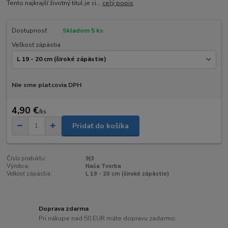
Tento najkrajší životný titul je ci...
celý popis
Dostupnosť
Skladom 5 ks
Veľkosť zápästia
Nie sme platcovia DPH
4,90 €
/
ks
Pridať do košíka
Číslo produktu:
9|3
Výrobca:
Naša Tvorba
Veľkosť zápästia:
L 19 - 20 cm (široké zápästie)
Doprava zdarma
Pri nákupe nad 50 EUR máte dopravu zadarmo.