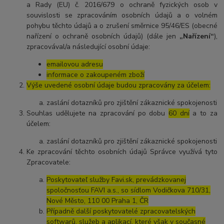
a Rady (EU) č. 2016/679 o ochraně fyzických osob v
souvislosti se zpracováním osobních údajů a o volném
pohybu těchto údajů a o zrušení směrnice 95/46/ES (obecné
nařízení o ochraně osobních údajů) (dále jen
„Nařízení“
),
zpracovával/a následující osobní údaje:
emailovou adresu
informace o zakoupeném zboží
Výše uvedené osobní údaje budou zpracovány za účelem:
zaslání dotazníků pro zjištění zákaznické spokojenosti
Souhlas udělujete na zpracování po dobu
60 dní
a to za
účelem:
zaslání dotazníků pro zjištění zákaznické spokojenosti
Ke zpracování těchto osobních údajů Správce využívá tyto
Zpracovatele:
Poskytovateľ služby Favi.sk, prevádzkovanej
spoločnosťou FAVI a.s., so sídlom Vodičkova 710/31,
Nové Město, 110 00 Praha 1, ČR
Případně další poskytovatelé zpracovatelských
softwarů, služeb a aplikací, které však v současné