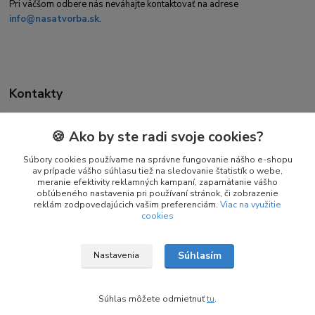
Pri väčšom odbere nás neváhajte kontaktovať na adrese
info@nasatvorba.sk
.
Kontakty
🍪 Ako by ste radi svoje cookies?
Daniela Kuchtová
+421 944 947 463
Súbory cookies používame na správne fungovanie nášho e-shopu
av prípade vášho súhlasu tiež na sledovanie štatistík o webe,
(Pon-Pia 08:00-16:00)
meranie efektivity reklamných kampaní, zapamätanie vášho
obľúbeného nastavenia pri používaní stránok, či zobrazenie
info@nasatvorba.sk
reklám zodpovedajúcich vašim preferenciám.
Viac na využitie
cookies
Súhlasím
Nastavenia
© Copyright 2025 – 2026 Naša Tvorba
Súhlas môžete odmietnuť
tu
.
Vytvorené na
Eshop-rychlo.sk