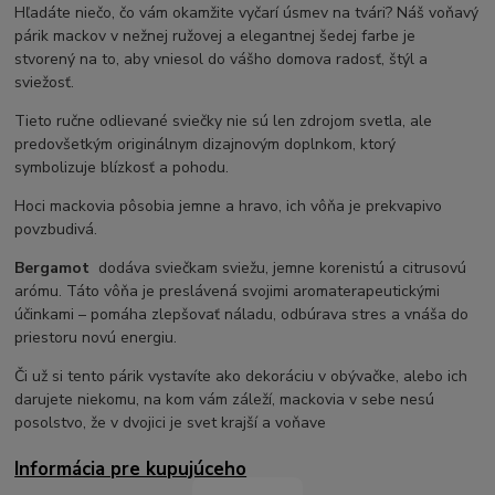
Hľadáte niečo, čo vám okamžite vyčarí úsmev na tvári? Náš voňavý
párik mackov v nežnej ružovej a elegantnej šedej farbe je
stvorený na to, aby vniesol do vášho domova radosť, štýl a
sviežosť.
Tieto ručne odlievané sviečky nie sú len zdrojom svetla, ale
predovšetkým originálnym dizajnovým doplnkom, ktorý
symbolizuje blízkosť a pohodu.
Hoci mackovia pôsobia jemne a hravo, ich vôňa je prekvapivo
povzbudivá.
Bergamot
dodáva sviečkam sviežu, jemne korenistú a citrusovú
arómu. Táto vôňa je preslávená svojimi aromaterapeutickými
účinkami – pomáha zlepšovať náladu, odbúrava stres a vnáša do
priestoru novú energiu.
Či už si tento párik vystavíte ako dekoráciu v obývačke, alebo ich
darujete niekomu, na kom vám záleží, mackovia v sebe nesú
posolstvo, že v dvojici je svet krajší a voňave
Informácia pre kupujúceho