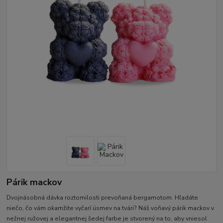
Párik mackov
Dvojnásobná dávka roztomilosti prevoňaná bergamotom. Hľadáte
niečo, čo vám okamžite vyčarí úsmev na tvári? Náš voňavý párik mackov v
nežnej ružovej a elegantnej šedej farbe je stvorený na to, aby vniesol