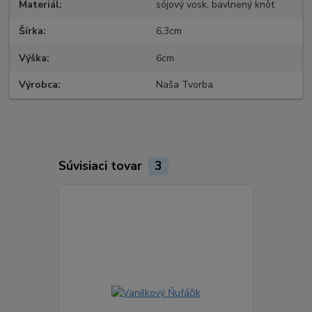
Materiál
sójový vosk, bavlnený knôt
Šírka
6,3cm
Výška
6cm
Výrobca
Naša Tvorba
Súvisiaci tovar
3