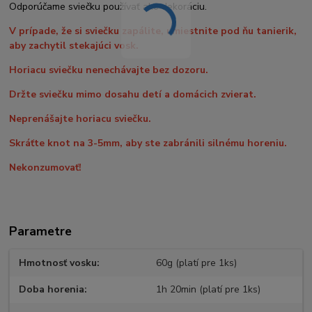
Odporúčame sviečku používať ako dekoráciu.
V prípade, že si sviečku zapálite, umiestnite pod ňu tanierik,
aby zachytil stekajúci vosk.
Horiacu sviečku nenechávajte bez dozoru.
Držte sviečku mimo dosahu detí a domácich zvierat.
Neprenášajte horiacu sviečku.
Skráťte knot na 3-5mm, aby ste zabránili silnému horeniu.
Nekonzumovať!
Parametre
Hmotnosť vosku
60g (platí pre 1ks)
Doba horenia
1h 20min (platí pre 1ks)