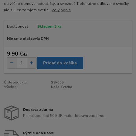
do vášho domova radosť, štýl a sviežosť. Tieto ručne odlievané sviečky
nie sú len zdrojom svetla...
celý popis
Dostupnosť
Skladom 3 ks
Nie sme platcovia DPH
9,90 €
/
ks
Pridať do košíka
Číslo produktu:
SS-005
Výrobca:
Naša Tvorba
Doprava zdarma
Pri nákupe nad 50 EUR máte dopravu zadarmo.
Rýchle odoslanie