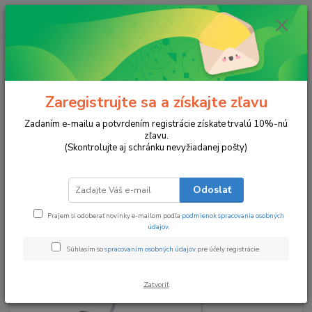
0
ks
za
0 €
Menu
Zaregistrujte sa a získajte zľavu
Hľadať
Zadaním e-mailu a potvrdením registrácie získate trvalú 10%-nú
zľavu.
Úvod
Stojace a dekoračné sviečky
Párik Mackov
(Skontrolujte aj schránku nevyžiadanej pošty)
Párik Mackov
Odoslať
TOP produkt
Prajem si odoberať novinky e-mailom podľa
podmienok spracovania osobných
údajov
.
Súhlasím so
spracovaním osobných údajov
pre účely registrácie.
Zatvoriť