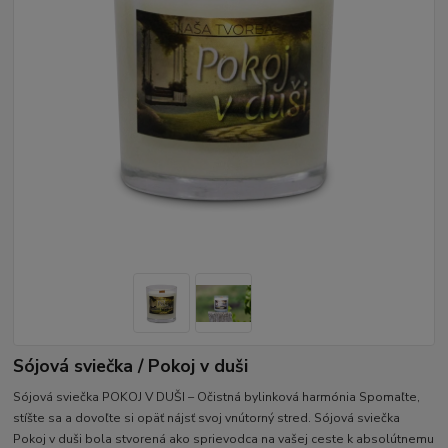
Sójová sviečka / Pokoj v duši
Sójová sviečka POKOJ V DUŠI – Očistná bylinková harmónia Spomaľte,
stíšte sa a dovoľte si opäť nájsť svoj vnútorný stred. Sójová sviečka
Pokoj v duši bola stvorená ako sprievodca na vašej ceste k absolútnemu