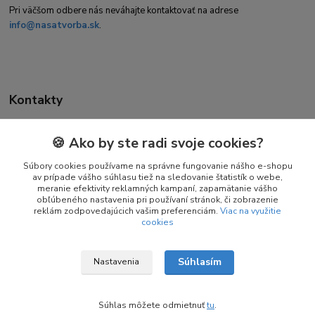
Pri väčšom odbere nás neváhajte kontaktovať na adrese
info@nasatvorba.sk
.
Kontakty
🍪 Ako by ste radi svoje cookies?
Daniela Kuchtová
+421 944 947 463
Súbory cookies používame na správne fungovanie nášho e-shopu
av prípade vášho súhlasu tiež na sledovanie štatistík o webe,
(Pon-Pia 08:00-16:00)
meranie efektivity reklamných kampaní, zapamätanie vášho
obľúbeného nastavenia pri používaní stránok, či zobrazenie
info@nasatvorba.sk
reklám zodpovedajúcich vašim preferenciám.
Viac na využitie
cookies
Súhlasím
Nastavenia
© Copyright 2025 – 2026 Naša Tvorba
Súhlas môžete odmietnuť
tu
.