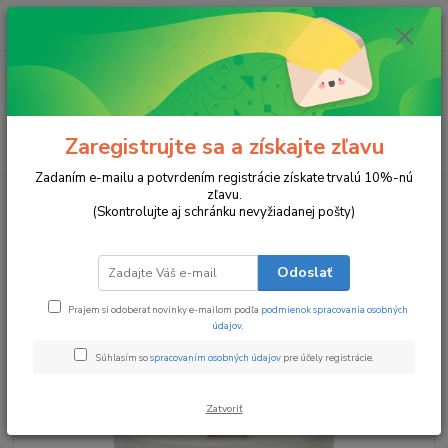
0
ks
za
0 €
Menu
Zaregistrujte sa a získajte zľavu
Hľadať
Zadaním e-mailu a potvrdením registrácie získate trvalú 10%-nú
zľavu.
Úvod
Sviečky v pohári
POKOJ V DUŠI
(Skontrolujte aj schránku nevyžiadanej pošty)
POKOJ V DUŠI
Odoslať
TOP produkt
Prajem si odoberať novinky e-mailom podľa
podmienok spracovania osobných
údajov
.
Súhlasím so
spracovaním osobných údajov
pre účely registrácie.
Zatvoriť