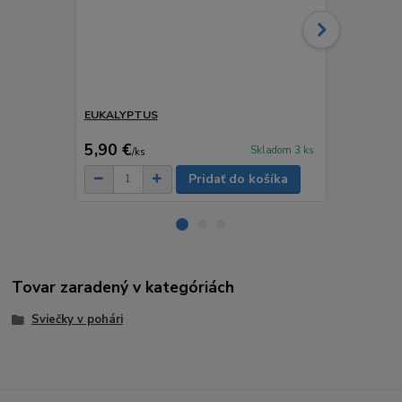
EUKALYPTUS
PAČULI A 
7 €
5,90 €
3,50 €
Skladom 3 ks
/
ks
/
ks
Pridať do košíka
Tovar zaradený v kategóriách
Sviečky v pohári