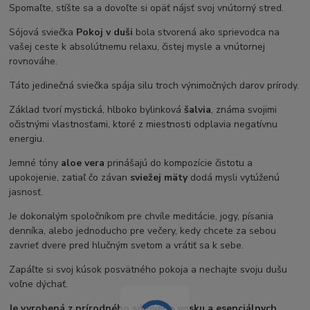
Spomaľte, stíšte sa a dovoľte si opäť nájsť svoj vnútorný stred.
Sójová sviečka
Pokoj v duši
bola stvorená ako sprievodca na
vašej ceste k absolútnemu relaxu, čistej mysle a vnútornej
rovnováhe.
Táto jedinečná sviečka spája silu troch výnimočných darov prírody.
Základ tvorí mystická, hlboko bylinková
šalvia
, známa svojimi
očistnými vlastnosťami, ktoré z miestnosti odplavia negatívnu
energiu.
Jemné tóny
aloe vera
prinášajú do kompozície čistotu a
upokojenie, zatiaľ čo závan
sviežej mäty
dodá mysli vytúženú
jasnosť.
Je dokonalým spoločníkom pre chvíle meditácie, jogy, písania
denníka, alebo jednoducho pre večery, kedy chcete za sebou
zavrieť dvere pred hlučným svetom a vrátiť sa k sebe.
Zapáľte si svoj kúsok posvätného pokoja a nechajte svoju dušu
voľne dýchať.
Je vyrobená z prírodného sójového vosku a esenciálnych