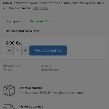
relaxu, čistej mysle a vnútornej rovnováhe. Táto jedinečná sviečka spája
silu troch výnimočn...
celý popis
Dostupnosť
Skladom 3 ks
Nie sme platcovia DPH
6,90 €
/
ks
Pridať do košíka
Číslo produktu:
SP-031
Výrobca:
Naša Tvorba
Doprava zdarma
Pri nákupe nad 50 EUR máte dopravu zadarmo.
Rýchle odoslanie