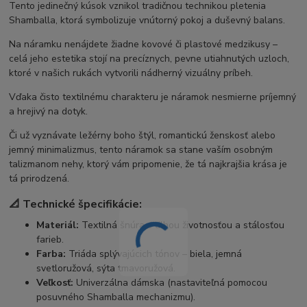
Tento jedinečný kúsok vznikol tradičnou technikou pletenia
Shamballa, ktorá symbolizuje vnútorný pokoj a duševný balans.
Na náramku nenájdete žiadne kovové či plastové medzikusy –
celá jeho estetika stojí na precíznych, pevne utiahnutých uzloch,
ktoré v našich rukách vytvorili nádherný vizuálny príbeh.
Vďaka čisto textilnému charakteru je náramok nesmierne príjemný
a hrejivý na dotyk.
Či už vyznávate ležérny boho štýl, romantickú ženskosť alebo
jemný minimalizmus, tento náramok sa stane vaším osobným
talizmanom nehy, ktorý vám pripomenie, že tá najkrajšia krása je
tá prirodzená.
📐 Technické špecifikácie:
Materiál:
Textilná šnúra s dlhou životnosťou a stálosťou
farieb.
Farba:
Triáda splývajúcich tónov – biela, jemná
svetloružová, sýta tmavoružová.
Veľkosť:
Univerzálna dámska (nastaviteľná pomocou
posuvného Shamballa mechanizmu).