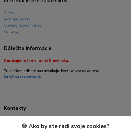
Informácie pre zákazníkov
O nás
Ako nakupovať
Obchodné podmienky
Kontakty
Dôležité informácie
Doručujeme len v rámci Slovenska.
Pri väčšom odbere nás neváhajte kontaktovať na adrese
info@nasatvorba.sk
.
Kontakty
🍪 Ako by ste radi svoje cookies?
Daniela Kuchtová