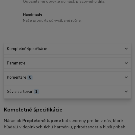
Odosielame obvykle do násl. pracovného dňa.
Handmade
Naše produkty sú vyrábané ručne.
Kompletné špecifikácie
Parametre
Komentáre
0
Súvisiaci tovar
1
Kompletné špecifikácie
Náramok
Prepletené lupene
bol stvorený pre tie z nás, ktoré
hľadajú v doplnkoch tichú harmóniu, prirodzenosť a hlbší príbeh.