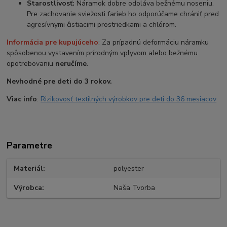
Starostlivosť:
Náramok dobre odoláva bežnému noseniu.
Pre zachovanie sviežosti farieb ho odporúčame chrániť pred
agresívnymi čistiacimi prostriedkami a chlórom.
Informácia pre kupujúceho
: Za prípadnú deformáciu náramku
spôsobenou vystavením prírodným vplyvom alebo bežnému
opotrebovaniu
neručíme
.
Nevhodné pre deti do 3 rokov.
Viac info
:
Rizikovosť textilných výrobkov pre deti do 36 mesiacov
Parametre
Materiál
polyester
Výrobca
Naša Tvorba