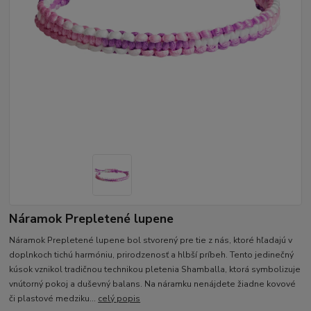
Náramok Prepletené lupene
Náramok Prepletené lupene bol stvorený pre tie z nás, ktoré hľadajú v
doplnkoch tichú harmóniu, prirodzenosť a hlbší príbeh. Tento jedinečný
kúsok vznikol tradičnou technikou pletenia Shamballa, ktorá symbolizuje
vnútorný pokoj a duševný balans. Na náramku nenájdete žiadne kovové
či plastové medziku...
celý popis