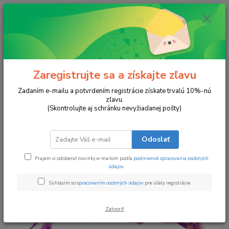
0
ks
za
0 €
Menu
Hľadať
Zaregistrujte sa a získajte zľavu
Úvod
Náramky
Prepletené Lupene
Zadaním e-mailu a potvrdením registrácie získate trvalú 10%-nú
zľavu.
Prepletené Lupene
(Skontrolujte aj schránku nevyžiadanej pošty)
Odoslať
Prajem si odoberať novinky e-mailom podľa
podmienok spracovania osobných
údajov
.
Súhlasím so
spracovaním osobných údajov
pre účely registrácie.
Zatvoriť