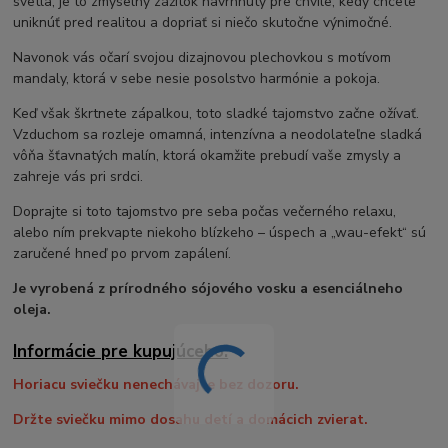
svetla, je to zmyselný zážitok navrhnutý pre chvíle, kedy chcete
uniknúť pred realitou a dopriať si niečo skutočne výnimočné.
Navonok vás očarí svojou dizajnovou plechovkou s motívom
mandaly, ktorá v sebe nesie posolstvo harmónie a pokoja.
Keď však škrtnete zápalkou, toto sladké tajomstvo začne ožívať.
Vzduchom sa rozleje omamná, intenzívna a neodolateľne sladká
vôňa šťavnatých malín, ktorá okamžite prebudí vaše zmysly a
zahreje vás pri srdci.
Doprajte si toto tajomstvo pre seba počas večerného relaxu,
alebo ním prekvapte niekoho blízkeho – úspech a „wau-efekt“ sú
zaručené hneď po prvom zapálení.
Je vyrobená z prírodného sójového vosku a esenciálneho
oleja.
Informácie pre kupujúceho:
Horiacu sviečku nenechávajte bez dozoru.
Držte sviečku mimo dosahu detí a domácich zvierat.