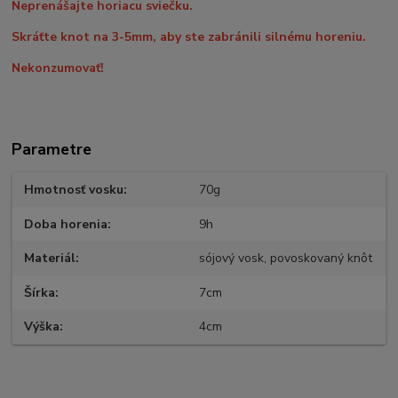
Neprenášajte horiacu sviečku.
Skráťte knot na 3-5mm, aby ste zabránili silnému horeniu.
Nekonzumovať!
Parametre
Hmotnosť vosku
70g
Doba horenia
9h
Materiál
sójový vosk, povoskovaný knôt
Šírka
7cm
Výška
4cm