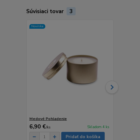
Súvisiaci tovar
3
Novinka
Novinka
Medové Pohladenie
SLADKÝ ÚS
6,90 €
8,90 €
Skladom 4 ks
/
ks
/
ks
Pridať do košíka