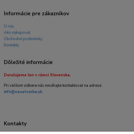
Informácie pre zákazníkov
O nás
Ako nakupovať
Obchodné podmienky
Kontakty
Dôležité informácie
Doručujeme len v rámci Slovenska.
Pri väčšom odbere nás neváhajte kontaktovať na adrese
info@nasatvorba.sk
.
Kontakty