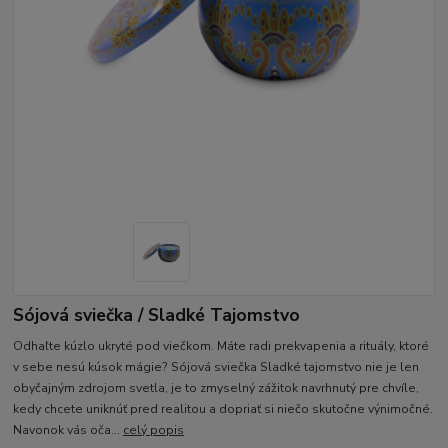
Sójová sviečka / Sladké Tajomstvo
Odhaľte kúzlo ukryté pod viečkom. Máte radi prekvapenia a rituály, ktoré
v sebe nesú kúsok mágie? Sójová sviečka Sladké tajomstvo nie je len
obyčajným zdrojom svetla, je to zmyselný zážitok navrhnutý pre chvíle,
kedy chcete uniknúť pred realitou a dopriať si niečo skutočne výnimočné.
Navonok vás oča...
celý popis