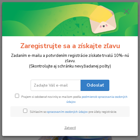
0
ks
za
0 €
Menu
Hľadať
Zaregistrujte sa a získajte zľavu
Úvod
Sviečky v plechovke
Sladké Tajomstvo
Zadaním e-mailu a potvrdením registrácie získate trvalú 10%-nú
zľavu.
Sladké Tajomstvo
(Skontrolujte aj schránku nevyžiadanej pošty)
Odoslať
Prajem si odoberať novinky e-mailom podľa
podmienok spracovania osobných
údajov
.
Súhlasím so
spracovaním osobných údajov
pre účely registrácie.
Zatvoriť