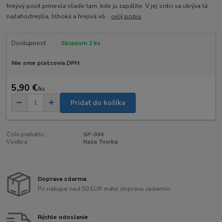
hrejivý pocit prinesla všade tam, kde ju zapálite. V jej srdci sa ukrýva tá
najlahodnejšia, hlboká a hrejivá vô...
celý popis
Dostupnosť
Skladom 2 ks
Nie sme platcovia DPH
5,90 €
/
ks
Pridať do košíka
Číslo produktu:
SP-004
Výrobca:
Naša Tvorba
Doprava zdarma
Pri nákupe nad 50 EUR máte dopravu zadarmo.
Rýchle odoslanie