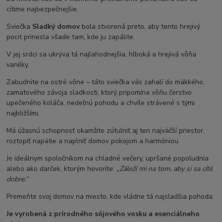
cítime najbezpečnejšie.
Sviečka
Sladký domov
bola stvorená preto, aby tento hrejivý
pocit prinesla všade tam, kde ju zapálite.
V jej srdci sa ukrýva tá najlahodnejšia, hlboká a hrejivá vôňa
vanilky.
Zabudnite na ostré vône – táto sviečka vás zahalí do mäkkého,
zamatového závoja sladkosti, ktorý pripomína vôňu čerstvo
upečeného koláča, nedeľnú pohodu a chvíle strávené s tými
najbližšími.
Má úžasnú schopnosť okamžite zútulniť aj ten najväčší priestor,
roztopiť napätie a naplniť domov pokojom a harmóniou.
Je ideálnym spoločníkom na chladné večery, upršané popoludnia
alebo ako darček, ktorým hovoríte:
„Záleží mi na tom, aby si sa cítil
dobre.“
Premeňte svoj domov na miesto, kde vládne tá najsladšia pohoda.
Je vyrobená z prírodného sójového vosku a esenciálneho