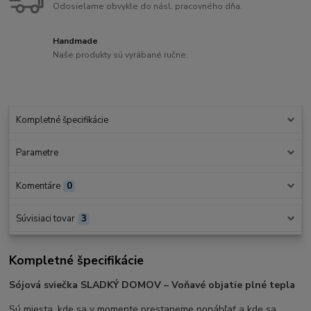
Odosielame obvykle do násl. pracovného dňa.
Handmade
Naše produkty sú vyrábané ručne.
Kompletné špecifikácie
Parametre
Komentáre
0
Súvisiaci tovar
3
Kompletné špecifikácie
Sójová sviečka SLADKÝ DOMOV – Voňavé objatie plné tepla
Sú miesta, kde sa v momente prestaneme ponáhľať a kde sa