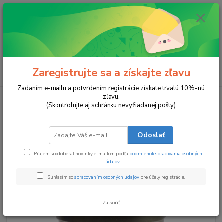
0
ks
za
0 €
Menu
Zaregistrujte sa a získajte zľavu
Hľadať
Zadaním e-mailu a potvrdením registrácie získate trvalú 10%-nú
zľavu.
Úvod
Sviečky v pohári
SLADKÝ DOMOV
(Skontrolujte aj schránku nevyžiadanej pošty)
SLADKÝ DOMOV
Odoslať
TOP produkt
Prajem si odoberať novinky e-mailom podľa
podmienok spracovania osobných
údajov
.
Súhlasím so
spracovaním osobných údajov
pre účely registrácie.
Zatvoriť