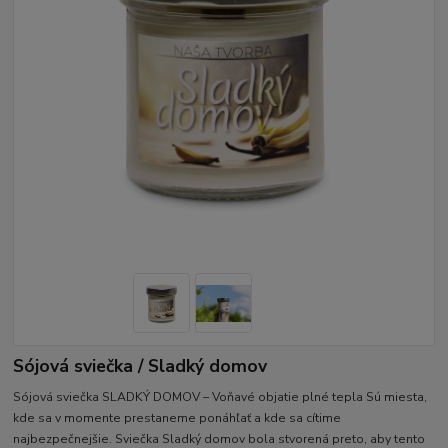
Sójová sviečka / Sladký domov
Sójová sviečka SLADKÝ DOMOV – Voňavé objatie plné tepla Sú miesta,
kde sa v momente prestaneme ponáhľať a kde sa cítime
najbezpečnejšie. Sviečka Sladký domov bola stvorená preto, aby tento