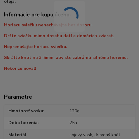
oleja.
Informácie pre kupujúceho:
Horiacu sviečku nenechávajte bez dozoru.
Držte sviečku mimo dosahu detí a domácich zvierat.
Neprenášajte horiacu sviečku.
Skráťte knot na 3-5mm, aby ste zabránili silnému horeniu.
Nekonzumovať!
Parametre
Hmotnosť vosku
120g
Doba horenia
25h
Materiál
sójový vosk, drevený knôt