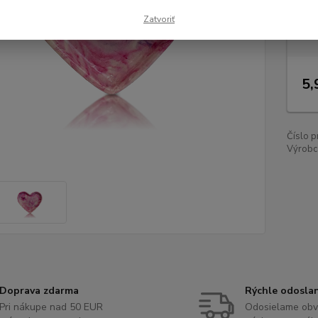
Dos
Zatvoriť
Nie
5,
Číslo p
Výrobc
Doprava zdarma
Rýchle odosla
Pri nákupe nad 50 EUR
Odosielame obv