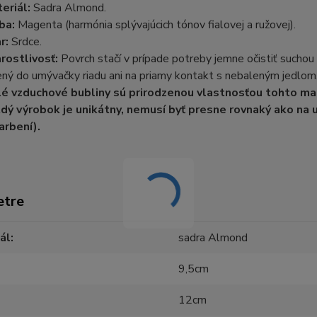
eriál:
Sadra Almond.
ba:
Magenta (harmónia splývajúcich tónov fialovej a ružovej).
r:
Srdce.
rostlivosť:
Povrch stačí v prípade potreby jemne očistiť suchou
ený do umývačky riadu ani na priamy kontakt s nebaleným jedlom
é vzduchové bubliny sú prirodzenou vlastnosťou tohto mat
dý výrobok je unikátny, nemusí byť presne rovnaký ako na 
arbení).
etre
ál
sadra Almond
9,5cm
12cm