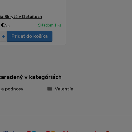
ia Skrytá v Detailoch
 €
Skladom 1 ks
/
ks
Pridať do košíka
zaradený v kategóriách
 a podnosy
Valentín