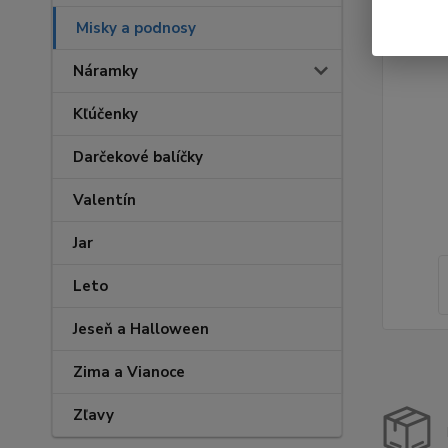
Misky a podnosy
Náramky
Kľúčenky
Darčekové balíčky
Valentín
Jar
Leto
Jeseň a Halloween
Zima a Vianoce
Zľavy