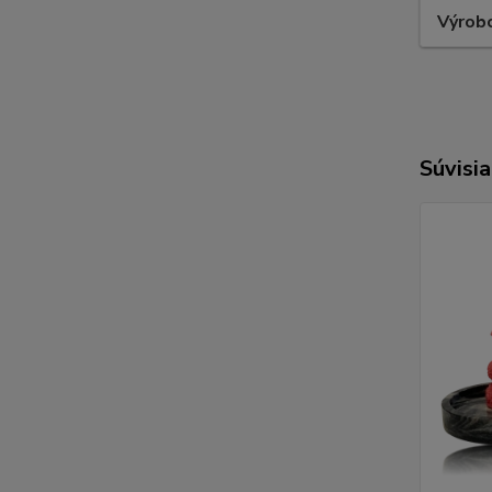
Výrob
Súvisia