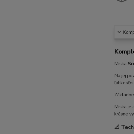
Kompl
Komple
Miska
Sr
Na jej po
ľahkosťou
Základom
Miska je 
krásne vy
📐 Tech