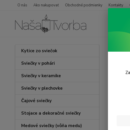
O nás
Ako nakupovať
Obchodné podmienky
Kontakty
Úvod
Kytice zo sviečok
Srdc
Sviečky v pohári
Za
Sviečky v keramike
Sviečky v plechovke
Čajové sviečky
Stojace a dekoračné sviečky
Medové sviečky (vôňa medu)