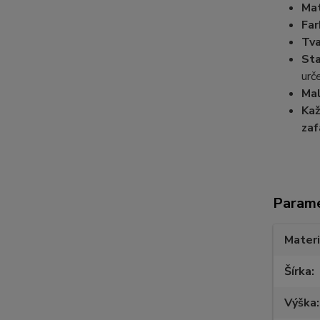
Mat
Far
Tva
Sta
urč
Mal
Kaž
zaf
Param
Materi
Šírka
Výška