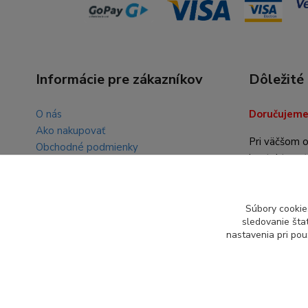
Informácie pre zákazníkov
Dôležité
O nás
Doručujeme 
Ako nakupovať
Pri väčšom 
Obchodné podmienky
kontaktovať
Kontakty
info@nasat
Súbory cookie
sledovanie šta
nastavenia pri pou