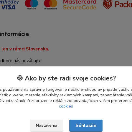
 informácie
len v rámci Slovenska.
odbere nás neváhajte
 na adrese
vorba.sk
.
🍪 Ako by ste radi svoje cookies?
s používame na správne fungovanie nášho e-shopu av prípade vášho s
tistík o webe, meranie efektivity reklamných kampaní, zapamätanie v
žívaní stránok, či zobrazenie reklám zodpovedajúcich vašim preferenc
cookies
Súhlasím
Nastavenia