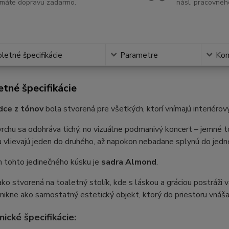
máte dopravu zadarmo.
násl. pracovnéh
etné špecifikácie
Parametre
Ko
tné špecifikácie
dce z tónov
bola stvorená pre všetkých, ktorí vnímajú interiérový
vrchu sa odohráva tichý, no vizuálne podmanivý koncert – jemné tón
 vlievajú jeden do druhého, až napokon nebadane splynú do jedn
 tohto jedinečného kúsku je
sadra Almond
.
ako stvorená na toaletný stolík, kde s láskou a gráciou postráži 
nikne ako samostatný estetický objekt, ktorý do priestoru vnáša
nické špecifikácie: