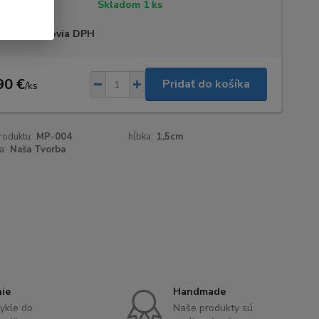
tupnosť
Skladom 1 ks
 sme platcovia DPH
90 €
Pridať do košíka
/
ks
roduktu:
MP-004
hĺbka:
1,5cm
a:
Naša Tvorba
nie
Handmade
ykle do
Naše produkty sú