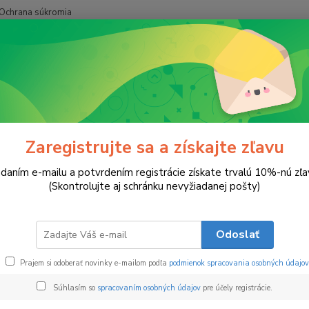
Ochrana súkromia
Hľadať
Misky a podnosy
Srdce z Tónov
e z Tónov
Zaregistrujte sa a získajte zľavu
daním e-mailu a potvrdením registrácie získate trvalú 10%-nú zľa
Misk
(Skontrolujte aj schránku nevyžiadanej pošty)
Miska 
interié
Odoslať
sa odo
fialove
Prajem si odoberať novinky e-mailom podľa
podmienok spracovania osobných údajov
do dru
Súhlasím so
spracovaním osobných údajov
pre účely registrácie.