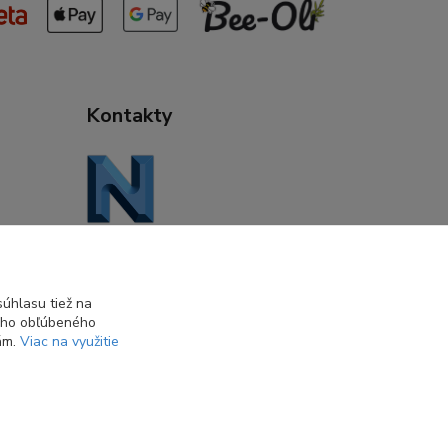
Kontakty
Daniela Kuchtová
+421 944 947 463
(Pon-Pia 08:00-16:00)
úhlasu tiež na
ášho obľúbeného
info@nasatvorba.sk
iám.
Viac na využitie