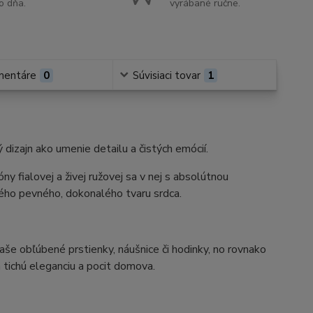
o dňa.
vyrábané ručne.
mentáre
0
Súvisiaci tovar
1
 dizajn ako umenie detailu a čistých emócií.
y fialovej a živej ružovej sa v nej s absolútnou
ého pevného, dokonalého tvaru srdca.
vaše obľúbené prstienky, náušnice či hodinky, no rovnako
 tichú eleganciu a pocit domova.