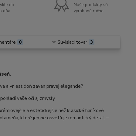
ykle do
Naše produkty sú
o dňa.
vyrábané ručne.
mentáre
0
Súvisiaci tovar
3
áseň.
va a vniesť doň závan pravej elegancie?
ohladí vaše oči aj zmysly.
rémiovejšie a estetickejšie než klasické hliníkové
o plameňa, ktoré jemne osvetľuje romantický detail –