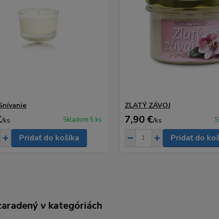
Snívanie
ZLATÝ ZÁVOJ
€
7,90 €
Skladom 5 ks
S
/
ks
/
ks
Pridať do košíka
Pridať do ko
zaradený v kategóriách