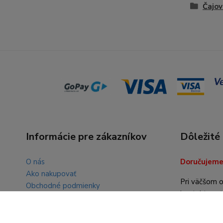
Čajov
Informácie pre zákazníkov
Dôležité
O nás
Doručujeme 
Ako nakupovať
Pri väčšom 
Obchodné podmienky
kontaktovať
Kontakty
info@nasat