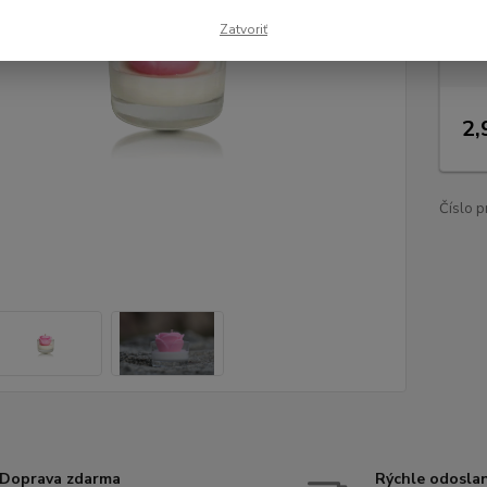
Dos
Zatvoriť
Nie
2,
Číslo p
Doprava zdarma
Rýchle odosla