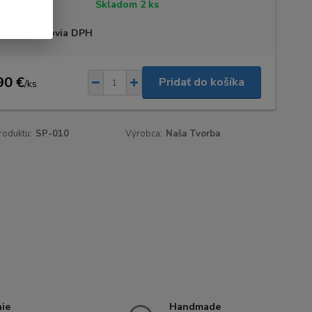
tupnosť
Skladom 2 ks
 sme platcovia DPH
90 €
Pridať do košíka
/
ks
roduktu:
SP-010
Výrobca:
Naša Tvorba
nie
Handmade