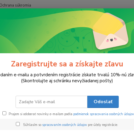
Ochrana súkromia
Hľadať
Čajové sviečky
Svetlo Ruže
lo Ruže
Zaregistrujte sa a získajte zľavu
daním e-mailu a potvrdením registrácie získate trvalú 10%-nú zľa
Sójo
ukt
(Skontrolujte aj schránku nevyžiadanej pošty)
Malý p
báseň.
Odoslať
atmosf
sójová
Prajem si odoberať novinky e-mailom podľa
podmienok spracovania osobných údajov
pohladí
Súhlasím so
spracovaním osobných údajov
pre účely registrácie.