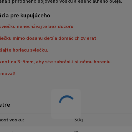
ená z prírodného sójového vosku a esenciálneho oleja.
ácia pre kupujúceho
sviečku nenechávajte bez dozoru.
iečku mimo dosahu detí a domácich zvierat.
ajte horiacu sviečku.
knot na 3-5mm, aby ste zabránili silnému horeniu.
movať!
etre
osť vosku
30g