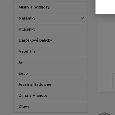
Misky a podnosy
Náramky
Kľúčenky
Darčekové balíčky
Valentín
Jar
Leto
Jeseň a Halloween
Zima a Vianoce
Zľavy