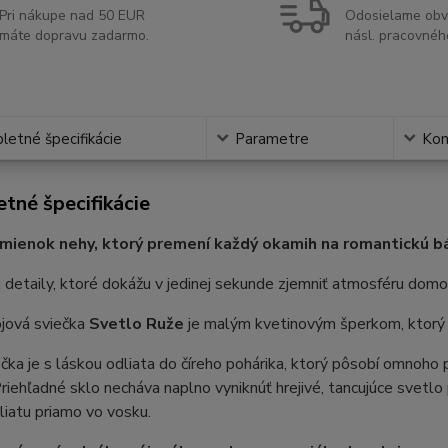
Pri nákupe nad 50 EUR
Odosielame obv
máte dopravu zadarmo.
násl. pracovnéh
etné špecifikácie
Parametre
Ko
tné špecifikácie
mienok nehy, ktorý premení každý okamih na romantickú b
 detaily, ktoré dokážu v jedinej sekunde zjemniť atmosféru domo
ójová sviečka
Svetlo Ruže
je malým kvetinovým šperkom, ktorý p
čka je s láskou odliata do číreho pohárika, ktorý pôsobí omnoho p
Priehľadné sklo necháva naplno vyniknúť hrejivé, tancujúce svetl
aliatu priamo vo vosku.