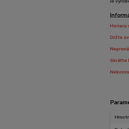
Je vyrob
Inform
Horiacu 
Držte sv
Neprenáš
Skráťte 
Nekonzu
Param
Hmotn