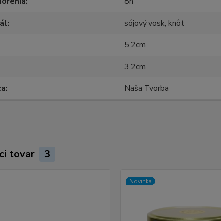
horenia
8h
ál
sójový vosk, knôt
5,2cm
3,2cm
ca
Naša Tvorba
ci tovar
3
Novinka