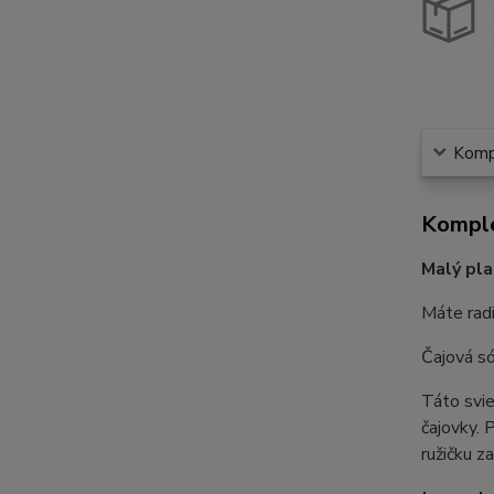
Kompl
Komple
Malý pla
Máte radi
Čajová s
Táto svie
čajovky. 
ružičku z