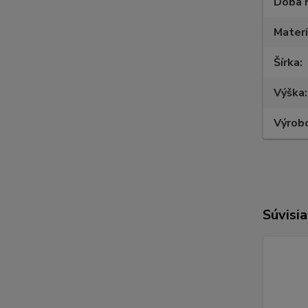
Doba 
Materi
Šírka
Výška
Výrob
Súvisia