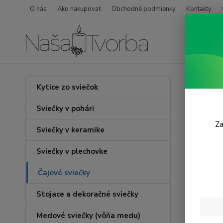
O nás
Ako nakupovať
Obchodné podmienky
Kontakty
Úvod
Kytice zo sviečok
Svet
Sviečky v pohári
Za
Sviečky v keramike
TOP prod
Sviečky v plechovke
Čajové sviečky
Stojace a dekoračné sviečky
Medové sviečky (vôňa medu)