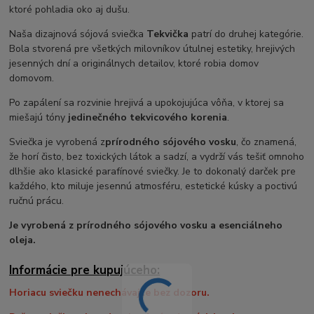
ktoré pohladia oko aj dušu.
Naša dizajnová sójová sviečka
Tekvička
patrí do druhej kategórie.
Bola stvorená pre všetkých milovníkov útulnej estetiky, hrejivých
jesenných dní a originálnych detailov, ktoré robia domov
domovom.
Po zapálení sa rozvinie hrejivá a upokojujúca vôňa, v ktorej sa
miešajú tóny
jedinečného tekvicového korenia
.
Sviečka je vyrobená z
prírodného sójového vosku
, čo znamená,
že horí čisto, bez toxických látok a sadzí, a vydrží vás tešiť omnoho
dlhšie ako klasické parafínové sviečky. Je to dokonalý darček pre
každého, kto miluje jesennú atmosféru, estetické kúsky a poctivú
ručnú prácu.
Je vyrobená z prírodného sójového vosku a esenciálneho
oleja.
Informácie pre kupujúceho:
Horiacu sviečku nenechávajte bez dozoru.