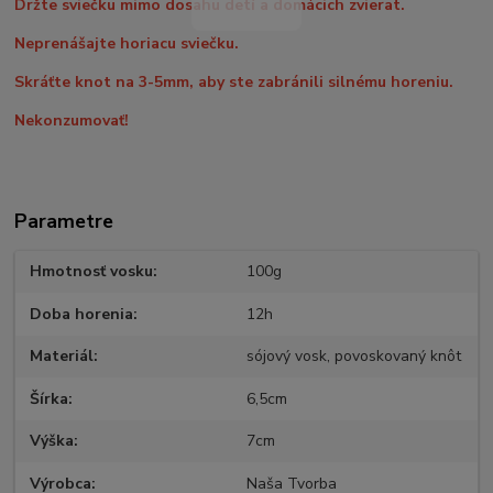
Držte sviečku mimo dosahu detí a domácich zvierat.
Neprenášajte horiacu sviečku.
Skráťte knot na 3-5mm, aby ste zabránili silnému horeniu.
Nekonzumovať!
Parametre
Hmotnosť vosku
100g
Doba horenia
12h
Materiál
sójový vosk, povoskovaný knôt
Šírka
6,5cm
Výška
7cm
Výrobca
Naša Tvorba