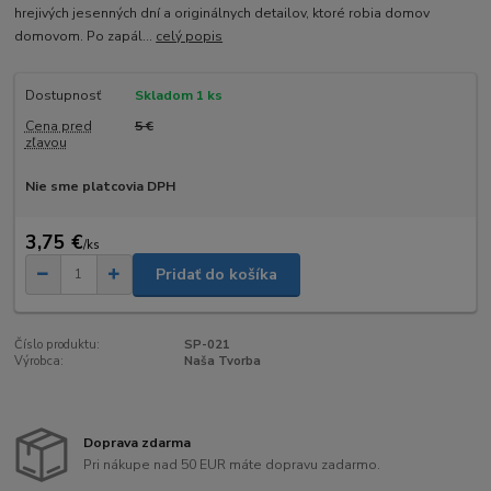
hrejivých jesenných dní a originálnych detailov, ktoré robia domov
domovom. Po zapál...
celý popis
Dostupnosť
Skladom 1 ks
Cena pred
5 €
zľavou
Nie sme platcovia DPH
3,75 €
/
ks
Pridať do košíka
Číslo produktu:
SP-021
Výrobca:
Naša Tvorba
Doprava zdarma
Pri nákupe nad 50 EUR máte dopravu zadarmo.