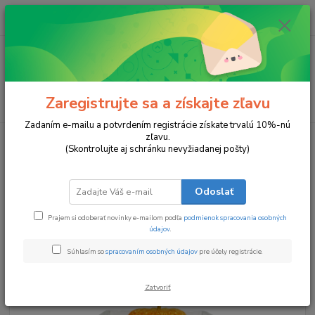
0
ks
za
0 €
Menu
Zaregistrujte sa a získajte zľavu
Hľadať
Zadaním e-mailu a potvrdením registrácie získate trvalú 10%-nú
zľavu.
Úvod
Sviečky v pohári
TEKVIČKA
(Skontrolujte aj schránku nevyžiadanej pošty)
TEKVIČKA
Odoslať
Akcia
Prajem si odoberať novinky e-mailom podľa
podmienok spracovania osobných
údajov
.
Súhlasím so
spracovaním osobných údajov
pre účely registrácie.
Zatvoriť