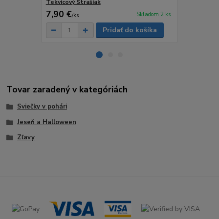
Tekvicový Strašiak
POMARANČ,
7,90 €
7,90 €
Skladom 2 ks
/
ks
/
ks
Pridať do košíka
Tovar zaradený v kategóriách
Sviečky v pohári
Jeseň a Halloween
Zľavy