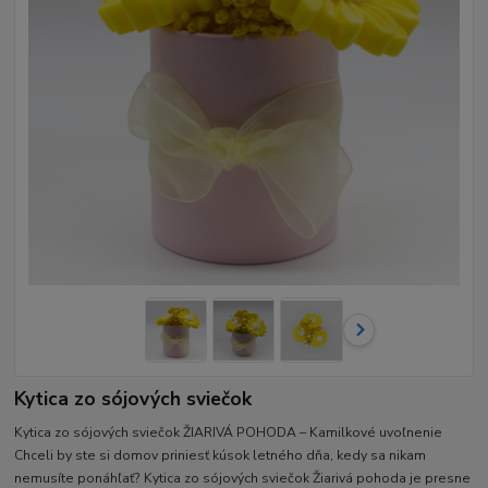
Kytica zo sójových sviečok
Kytica zo sójových sviečok ŽIARIVÁ POHODA – Kamilkové uvoľnenie
Chceli by ste si domov priniesť kúsok letného dňa, kedy sa nikam
nemusíte ponáhľať? Kytica zo sójových sviečok Žiarivá pohoda je presne