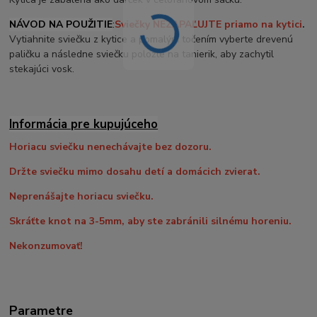
NÁVOD NA POUŽITIE
:
Sviečky NEZAPAĽUJTE priamo na kytici
.
Vytiahnite sviečku z kytice a pomalým točením vyberte drevenú
paličku a následne sviečku položte na tanierik, aby zachytil
stekajúci vosk.
Informácia pre kupujúceho
Horiacu sviečku nenechávajte bez dozoru.
Držte sviečku mimo dosahu detí a domácich zvierat.
Neprenášajte horiacu sviečku.
Skráťte knot na 3-5mm, aby ste zabránili silnému horeniu.
Nekonzumovať!
Parametre