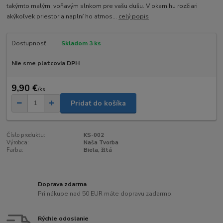
takýmto malým, voňavým slnkom pre vašu dušu. V okamihu rozžiari
akýkoľvek priestor a naplní ho atmos...
celý popis
Dostupnosť
Skladom 3 ks
Nie sme platcovia DPH
9,90 €
/
ks
Pridať do košíka
Číslo produktu:
KS-002
Výrobca:
Naša Tvorba
Farba:
Biela, žltá
Doprava zdarma
Pri nákupe nad 50 EUR máte dopravu zadarmo.
Rýchle odoslanie