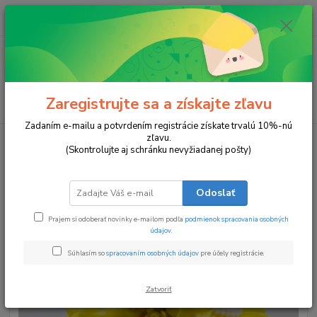
0
ks
za
0 €
Menu
Zaregistrujte sa a získajte zľavu
Hľadať
Zadaním e-mailu a potvrdením registrácie získate trvalú 10%-nú
zľavu.
Úvod
Kytice zo sviečok
Žiarivá Pohoda
(Skontrolujte aj schránku nevyžiadanej pošty)
Žiarivá Pohoda
Odoslať
TOP produkt
Prajem si odoberať novinky e-mailom podľa
podmienok spracovania osobných
údajov
.
Súhlasím so
spracovaním osobných údajov
pre účely registrácie.
Zatvoriť