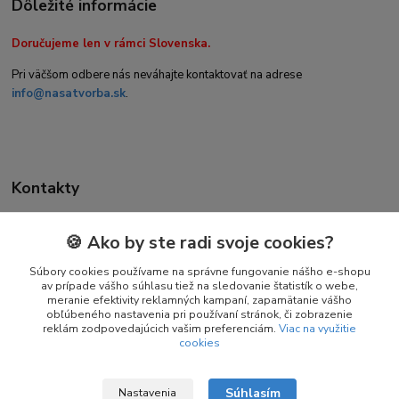
Dôležité informácie
Doručujeme len v rámci Slovenska.
Pri väčšom odbere nás neváhajte kontaktovať na adrese
info@nasatvorba.sk
.
Kontakty
🍪 Ako by ste radi svoje cookies?
Daniela Kuchtová
+421 944 947 463
Súbory cookies používame na správne fungovanie nášho e-shopu
av prípade vášho súhlasu tiež na sledovanie štatistík o webe,
(Pon-Pia 08:00-16:00)
meranie efektivity reklamných kampaní, zapamätanie vášho
obľúbeného nastavenia pri používaní stránok, či zobrazenie
info@nasatvorba.sk
reklám zodpovedajúcich vašim preferenciám.
Viac na využitie
cookies
Súhlasím
Nastavenia