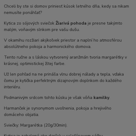
Chceli by ste si domov priniesť kúsok letného dňa, kedy sa nikam
nemusíte ponáhľať?
Kytica zo sójových sviečok
Žiarivá pohoda
je presne takýmto
malým, voňavým slnkom pre vašu dušu.
V okamihu rozžiari akýkoľvek priestor a naplní ho atmosférou
absolútneho pokoja a harmonického domova.
Tento ručne a s láskou vytvorený aranžmán tvoria margarétky v
krásnej, optimistickej žltej farbe.
Už len pohľad na ne prináša vlnu dobrej nálady a tepla, vďaka
čomu je kytička perfektným dizajnovým doplnkom do každého
interiéru.
Podmanivým srdcom tohto kúsku je však vôňa
kamilky
.
Harmanček je synonymom uvoľnenia, pokoja a hrejivého
domáceho objatia.
Sviečky: Margarétka (20g/30min).
Kytica je zabalená ako darček v celofánovom sáčku.