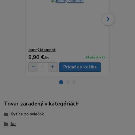
Jemný Moment
DOTYK SLN
9,90 €
6,90 €
skladom 5 ks
/
ks
/
ks
Pridať do košíka
Tovar zaradený v kategóriách
Kytice zo sviečok
Jar