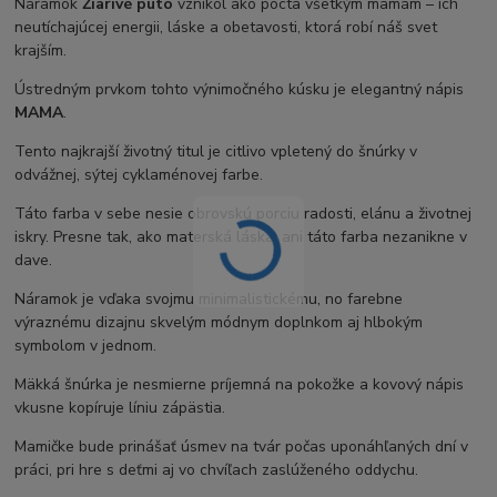
Náramok
Žiarivé puto
vznikol ako pocta všetkým mamám – ich
neutíchajúcej energii, láske a obetavosti, ktorá robí náš svet
krajším.
Ústredným prvkom tohto výnimočného kúsku je elegantný nápis
MAMA
.
Tento najkrajší životný titul je citlivo vpletený do šnúrky v
odvážnej, sýtej cyklaménovej farbe.
Táto farba v sebe nesie obrovskú porciu radosti, elánu a životnej
iskry. Presne tak, ako materská láska, ani táto farba nezanikne v
dave.
Náramok je vďaka svojmu minimalistickému, no farebne
výraznému dizajnu skvelým módnym doplnkom aj hlbokým
symbolom v jednom.
Mäkká šnúrka je nesmierne príjemná na pokožke a kovový nápis
vkusne kopíruje líniu zápästia.
Mamičke bude prinášať úsmev na tvár počas uponáhľaných dní v
práci, pri hre s deťmi aj vo chvíľach zaslúženého oddychu.