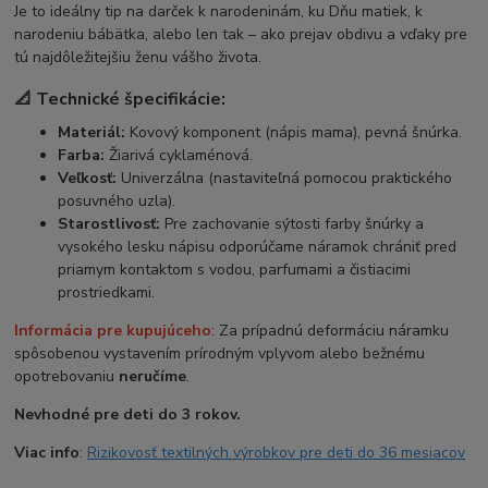
Je to ideálny tip na darček k narodeninám, ku Dňu matiek, k
narodeniu bábätka, alebo len tak – ako prejav obdivu a vďaky pre
tú najdôležitejšiu ženu vášho života.
📐 Technické špecifikácie:
Materiál:
Kovový komponent (nápis mama), pevná šnúrka.
Farba:
Žiarivá cyklaménová.
Veľkosť:
Univerzálna (nastaviteľná pomocou praktického
posuvného uzla).
Starostlivosť:
Pre zachovanie sýtosti farby šnúrky a
vysokého lesku nápisu odporúčame náramok chrániť pred
priamym kontaktom s vodou, parfumami a čistiacimi
prostriedkami.
Informácia pre kupujúceho
: Za prípadnú deformáciu náramku
spôsobenou vystavením prírodným vplyvom alebo bežnému
opotrebovaniu
neručíme
.
Nevhodné pre deti do 3 rokov.
Viac info
:
Rizikovosť textilných výrobkov pre deti do 36 mesiacov