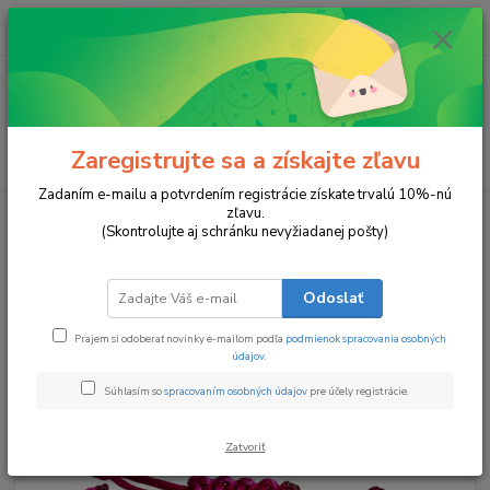
0
ks
za
0 €
Menu
Zaregistrujte sa a získajte zľavu
Hľadať
Zadaním e-mailu a potvrdením registrácie získate trvalú 10%-nú
zľavu.
Úvod
Náramky
Žiarivé Puto
(Skontrolujte aj schránku nevyžiadanej pošty)
Žiarivé Puto
Odoslať
Prajem si odoberať novinky e-mailom podľa
podmienok spracovania osobných
údajov
.
Súhlasím so
spracovaním osobných údajov
pre účely registrácie.
Zatvoriť