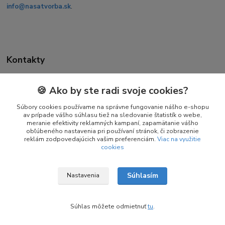
info@nasatvorba.sk
.
Kontakty
🍪 Ako by ste radi svoje cookies?
Daniela Kuchtová
+421 944 947 463
Súbory cookies používame na správne fungovanie nášho e-shopu
av prípade vášho súhlasu tiež na sledovanie štatistík o webe,
(Pon-Pia 08:00-16:00)
meranie efektivity reklamných kampaní, zapamätanie vášho
obľúbeného nastavenia pri používaní stránok, či zobrazenie
info@nasatvorba.sk
reklám zodpovedajúcich vašim preferenciám.
Viac na využitie
cookies
Súhlasím
Nastavenia
© Copyright 2025 – 2026 Naša Tvorba
Súhlas môžete odmietnuť
tu
.
Vytvorené na
Eshop-rychlo.sk