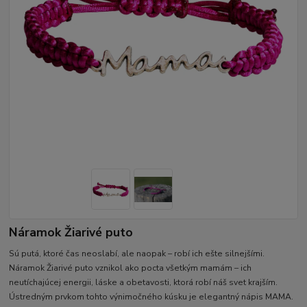
Náramok Žiarivé puto
Sú putá, ktoré čas neoslabí, ale naopak – robí ich ešte silnejšími.
Náramok Žiarivé puto vznikol ako pocta všetkým mamám – ich
neutíchajúcej energii, láske a obetavosti, ktorá robí náš svet krajším.
Ústredným prvkom tohto výnimočného kúsku je elegantný nápis MAMA.