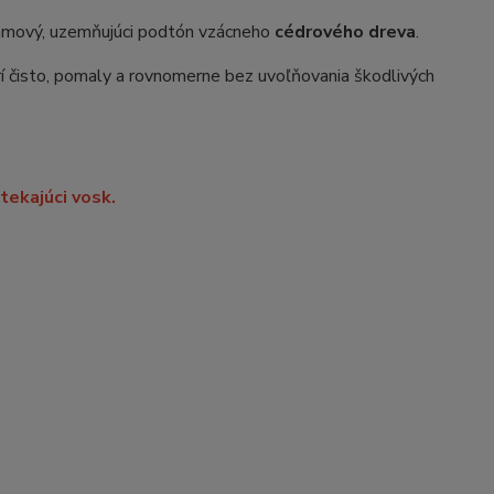
zamový, uzemňujúci podtón vzácneho
cédrového dreva
.
rí čisto, pomaly a rovnomerne bez uvoľňovania škodlivých
stekajúci vosk.