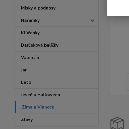
Misky a podnosy
Náramky
Kľúčenky
Darčekové balíčky
Valentín
Jar
Leto
Jeseň a Halloween
Zima a Vianoce
Zľavy