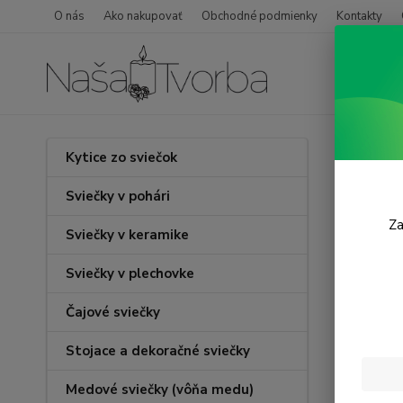
O nás
Ako nakupovať
Obchodné podmienky
Kontakty
Úvod
Kytice zo sviečok
Dych
Sviečky v pohári
Za
Sviečky v keramike
Sviečky v plechovke
Čajové sviečky
Stojace a dekoračné sviečky
Medové sviečky (vôňa medu)