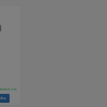
kladom 1 ks
šíka