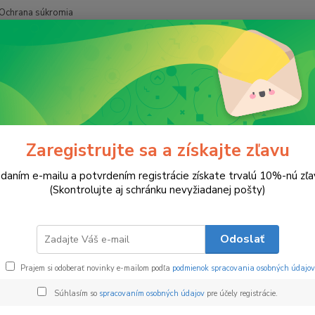
Ochrana súkromia
Hľadať
Zima a Vianoce
Dych Lesa
 Lesa
Zaregistrujte sa a získajte zľavu
daním e-mailu a potvrdením registrácie získate trvalú 10%-nú zľa
Dych
(Skontrolujte aj schránku nevyžiadanej pošty)
Nieked
Dych le
Odoslať
myseľ 
interié
Prajem si odoberať novinky e-mailom podľa
podmienok spracovania osobných údajov
prírody
Súhlasím so
spracovaním osobných údajov
pre účely registrácie.