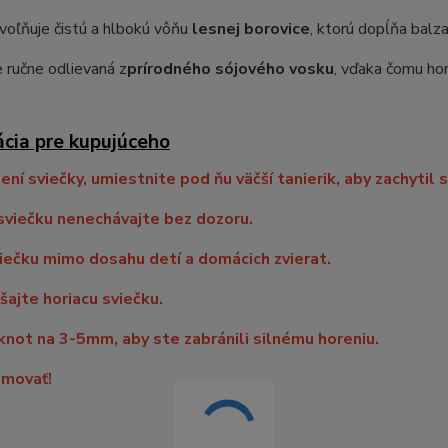
voľňuje čistú a hlbokú vôňu
lesnej borovice
, ktorú dopĺňa bal
e ručne odlievaná z
prírodného sójového vosku
, vďaka čomu ho
ácia pre kupujúceho
lení sviečky, umiestnite pod ňu väčší tanierik, aby zachytil 
sviečku nenechávajte bez dozoru.
iečku mimo dosahu detí a domácich zvierat.
ajte horiacu sviečku.
knot na 3-5mm, aby ste zabránili silnému horeniu.
movať!