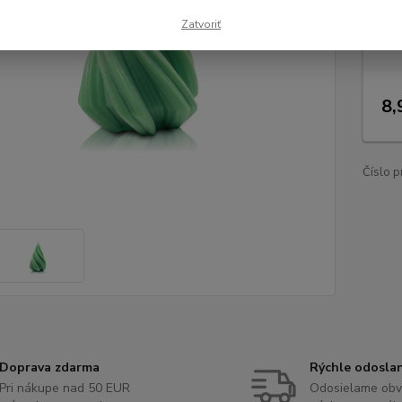
Dos
Zatvoriť
Nie
8,
Číslo p
Doprava zdarma
Rýchle odosla
Pri nákupe nad 50 EUR
Odosielame obv