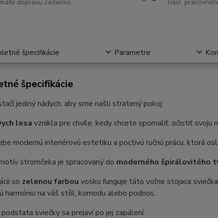
máte dopravu zadarmo.
násl. pracovnéh
etné špecifikácie
Parametre
Ko
tné špecifikácie
tačí jediný nádych, aby sme našli stratený pokoj.
ych lesa
vznikla pre chvíle, kedy chcete spomaliť, očistiť svoju
ebe modernú interiérovú estetiku a poctivú ručnú prácu, ktorá osla
 motív stromčeka je spracovaný do
moderného špirálovitého t
ácii so
zelenou farbou
vosku funguje táto voľne stojaca sviečka
ú harmóniu na váš stôl, komodu alebo podnos.
podstata sviečky sa prejaví po jej zapálení.