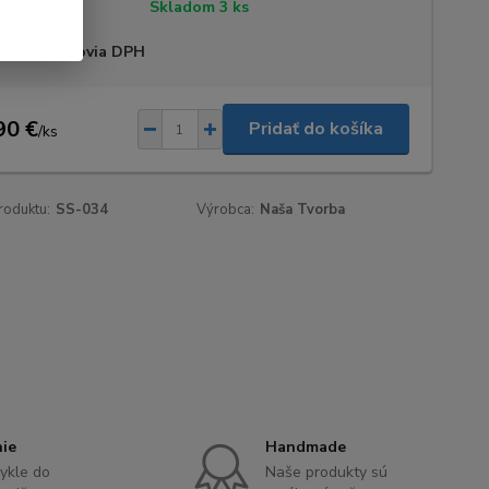
tupnosť
Skladom 3 ks
 sme platcovia DPH
90 €
Pridať do košíka
/
ks
roduktu:
SS-034
Výrobca:
Naša Tvorba
nie
Handmade
ykle do
Naše produkty sú