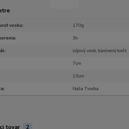
etre
osť vosku
170g
horenia
3h
ál
sójový vosk, bavlnený knôt
7cm
13cm
ca
Naša Tvorba
ci tovar
2