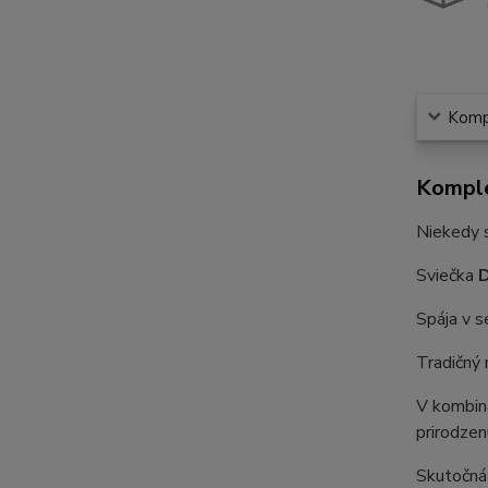
Kompl
Komple
Niekedy s
Sviečka
D
Spája v s
Tradičný
V kombin
prirodzen
Skutočná 