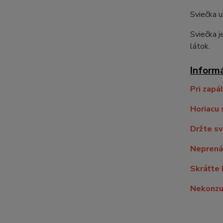
Sviečka u
Sviečka j
látok.
Inform
Pri zapá
Horiacu 
Držte sv
Neprenáš
Skráťte 
Nekonzu