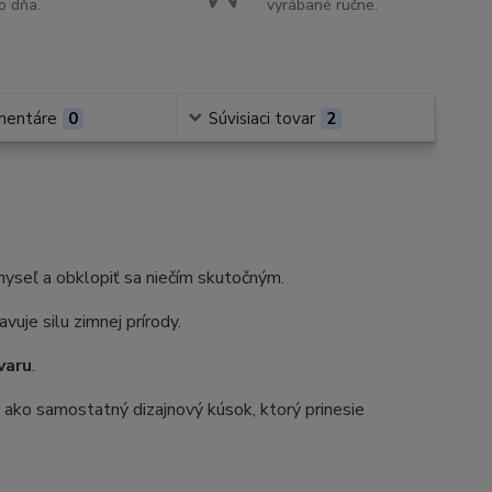
o dňa.
vyrábané ručne.
mentáre
0
Súvisiaci tovar
2
 myseľ a obklopiť sa niečím skutočným.
vuje silu zimnej prírody.
varu
.
 ako samostatný dizajnový kúsok, ktorý prinesie