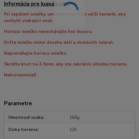
Informácia pre kupujúceho
Pri zapálení sviečky, umiestnite pod ňu väčší tanierik, aby
zachytil stekajúci vosk.
Horiacu sviečku nenechávajte bez dozoru.
Držte sviečku mimo dosahu detí a domácich zvierat.
Neprenášajte horiacu sviečku.
Skráťte knot na 3-5mm, aby ste zabránili silnému horeniu.
Nekonzumovať!
Parametre
Hmotnosť vosku
165g
Doba horenia
12h