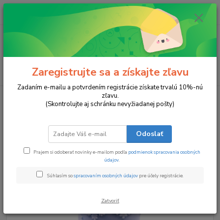
0
ks
za
0 €
Menu
Zaregistrujte sa a získajte zľavu
Hľadať
Zadaním e-mailu a potvrdením registrácie získate trvalú 10%-nú
zľavu.
Úvod
Zima a Vianoce
Zimná Rozprávka
(Skontrolujte aj schránku nevyžiadanej pošty)
Zimná Rozprávka
Odoslať
Prajem si odoberať novinky e-mailom podľa
podmienok spracovania osobných
údajov
.
Súhlasím so
spracovaním osobných údajov
pre účely registrácie.
Zatvoriť