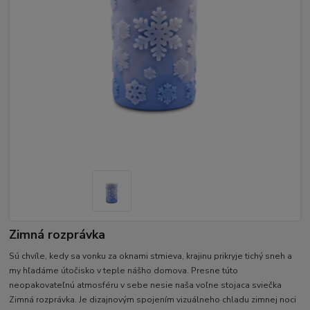
Zimná rozprávka
Sú chvíle, kedy sa vonku za oknami stmieva, krajinu prikryje tichý sneh a
my hľadáme útočisko v teple nášho domova. Presne túto
neopakovateľnú atmosféru v sebe nesie naša voľne stojaca sviečka
Zimná rozprávka. Je dizajnovým spojením vizuálneho chladu zimnej noci