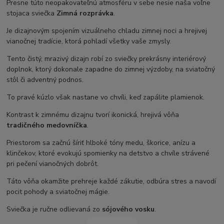
Presne túto neopakovateľnú atmosféru v sebe nesie naša voľne
stojaca sviečka
Zimná rozprávka
.
Je dizajnovým spojením vizuálneho chladu zimnej noci a hrejivej
vianočnej tradície, ktorá pohladí všetky vaše zmysly.
Tento čistý, mrazivý dizajn robí zo sviečky prekrásny interiérový
doplnok, ktorý dokonale zapadne do zimnej výzdoby, na sviatočný
stôl či adventný podnos.
To pravé kúzlo však nastane vo chvíli, keď zapálite plamienok.
Kontrast k zimnému dizajnu tvorí ikonická, hrejivá vôňa
tradičného medovníčka
.
Priestorom sa začnú šíriť hlboké tóny medu, škorice, anízu a
klinčekov, ktoré evokujú spomienky na detstvo a chvíle strávené
pri pečení vianočných dobrôt.
Táto vôňa okamžite prehreje každé zákutie, odbúra stres a navodí
pocit pohody a sviatočnej mágie.
Sviečka je ručne odlievaná zo
sójového vosku
.