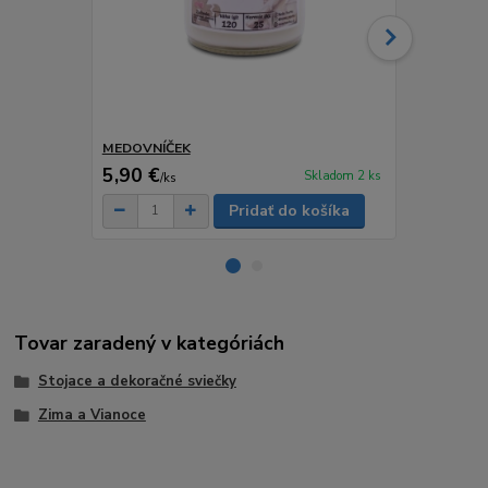
MEDOVNÍČEK
Kúzlo Zimne
5,90 €
6,90 €
Skladom 2 ks
/
ks
/
ks
Pridať do košíka
Tovar zaradený v kategóriách
Stojace a dekoračné sviečky
Zima a Vianoce