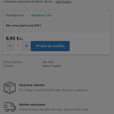
a hrejivej vianočnej tradície, ktorá ...
celý popis
Dostupnosť
Skladom 3 ks
Nie sme platcovia DPH
8,90 €
/
ks
Pridať do košíka
Číslo produktu:
SS-032
Výrobca:
Naša Tvorba
Doprava zdarma
Pri nákupe nad 50 EUR máte dopravu zadarmo.
Rýchle odoslanie
Odosielame obvykle do násl. pracovného dňa.