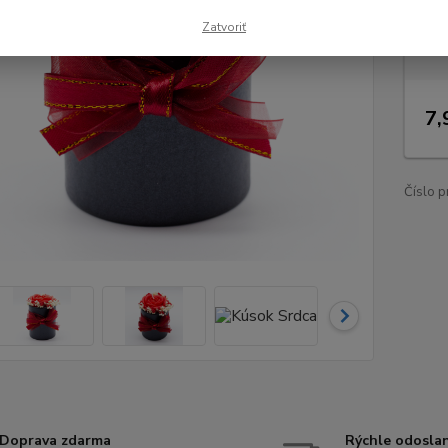
Dos
Zatvoriť
Nie
7,
Číslo p
Doprava zdarma
Rýchle odosla