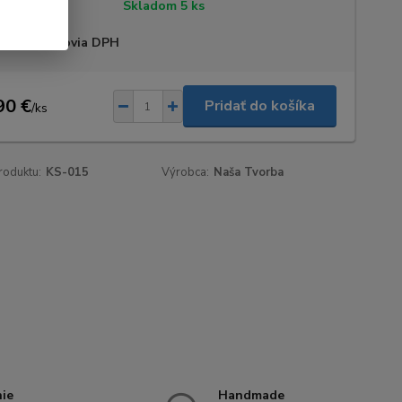
tupnosť
Skladom 5 ks
 sme platcovia DPH
90 €
Pridať do košíka
/
ks
roduktu:
KS-015
Výrobca:
Naša Tvorba
nie
Handmade