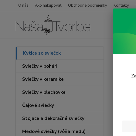
O nás
Ako nakupovať
Obchodné podmienky
Kontakty
Úvod
Kytice zo sviečok
Kúso
Sviečky v pohári
Za
Sviečky v keramike
TOP prod
Sviečky v plechovke
Čajové sviečky
Stojace a dekoračné sviečky
Medové sviečky (vôňa medu)