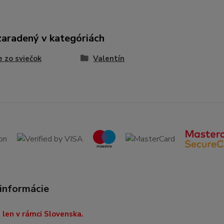
zaradený v kategóriách
e zo sviečok
Valentín
 informácie
len v rámci Slovenska.