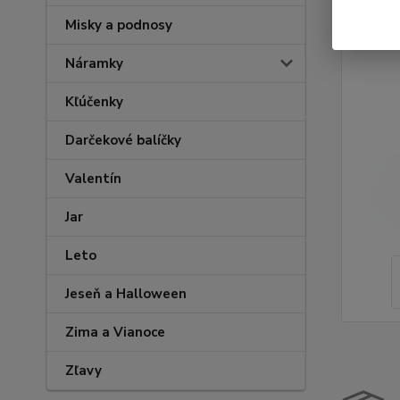
Misky a podnosy
Náramky
Kľúčenky
Darčekové balíčky
Valentín
Jar
Leto
Jeseň a Halloween
Zima a Vianoce
Zľavy