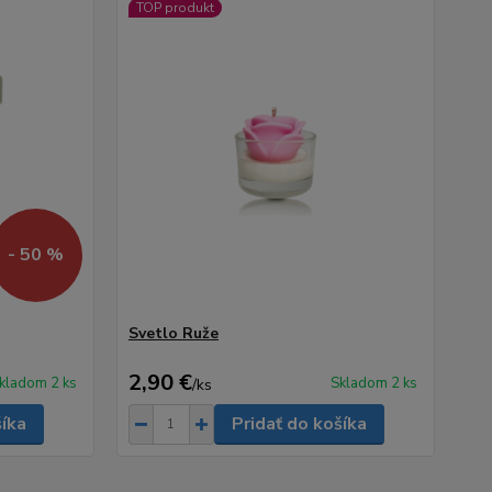
TOP produkt
- 50 %
Svetlo Ruže
2,90 €
kladom 2 ks
Skladom 2 ks
/
ks
šíka
Pridať do košíka