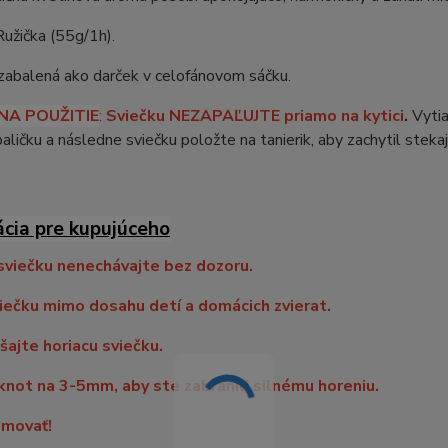
Ružička (55g/1h).
 zabalená ako darček v celofánovom sáčku.
NA POUŽITI
E
:
Sviečku NEZAPAĽUJTE priamo na kytici
.
Vytia
aličku a následne sviečku položte na tanierik, aby zachytil stekaj
ácia pre kupujúceho
sviečku nenechávajte bez dozoru.
iečku mimo dosahu detí a domácich zvierat.
ajte horiacu sviečku.
knot na 3-5mm, aby ste zabránili silnému horeniu.
movať!