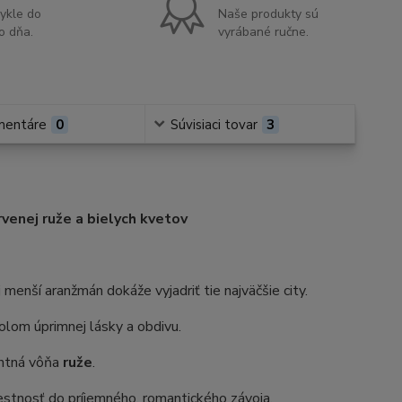
ykle do
Naše produkty sú
o dňa.
vyrábané ručne.
mentáre
0
Súvisiaci tovar
3
venej ruže a bielych kvetov
 menší aranžmán dokáže vyjadriť tie najväčšie city.
bolom úprimnej lásky a obdivu.
antná vôňa
ruže
.
estnosť do príjemného, romantického závoja.