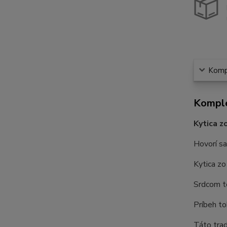
Kompl
Komple
Kytica z
Hovorí sa
Kytica zo
Srdcom te
Príbeh to
Táto trad