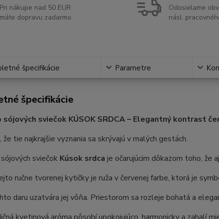
Pri nákupe nad 50 EUR
Odosielame obv
máte dopravu zadarmo.
násl. pracovnéh
etné špecifikácie
Parametre
Ko
tné špecifikácie
o sójových sviečok KÚSOK SRDCA – Elegantný kontrast čer
, že tie najkrajšie vyznania sa skrývajú v malých gestách.
 sójových sviečok
Kúsok srdca
je očarujúcim dôkazom toho, že aj
jto ručne tvorenej kytičky je ruža v červenej farbe, ktorá je sym
hto daru uzatvára jej vôňa. Priestorom sa rozleje bohatá a eleg
ičná kvetinová aróma pôsobí upokojujúco, harmonicky a zahalí mi