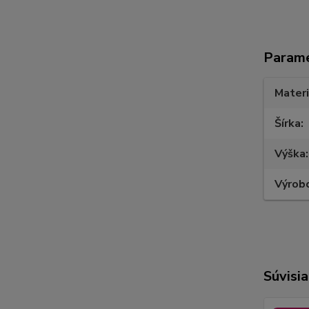
Param
Materi
Šírka
Výška
Výrob
Súvisia