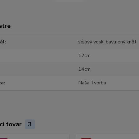
etre
ál
sójový vosk, bavlnený knôt
12cm
14cm
ca
Naša Tvorba
ci tovar
3