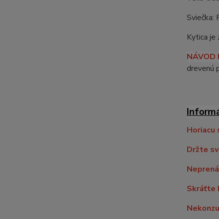
Sviečka: 
Kytica je
NÁVOD 
drevenú p
Inform
Horiacu 
Držte sv
Neprenáš
Skráťte 
Nekonzu