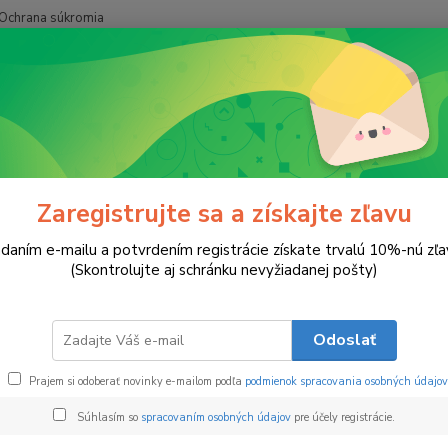
Ochrana súkromia
Hľadať
Kytice zo sviečok
Kúsok Srdca
k Srdca
Zaregistrujte sa a získajte zľavu
daním e-mailu a potvrdením registrácie získate trvalú 10%-nú zľa
Kyti
ukt
(Skontrolujte aj schránku nevyžiadanej pošty)
Kytica
červene
Odoslať
skrýva
očaruj
Prajem si odoberať novinky e-mailom podľa
podmienok spracovania osobných údajov
najväčš
Súhlasím so
spracovaním osobných údajov
pre účely registrácie.