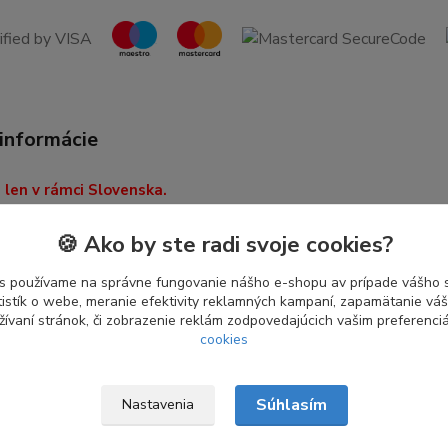
 informácie
len v rámci Slovenska.
odbere nás neváhajte
🍪 Ako by ste radi svoje cookies?
 na adrese
vorba.sk
.
s používame na správne fungovanie nášho e-shopu av prípade vášho s
tistík o webe, meranie efektivity reklamných kampaní, zapamätanie v
žívaní stránok, či zobrazenie reklám zodpovedajúcich vašim preferenc
cookies
Súhlasím
Nastavenia