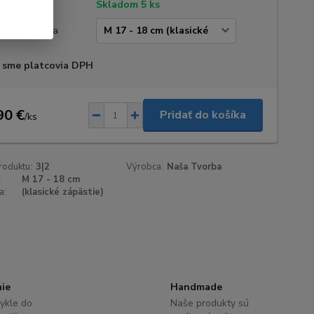
tupnosť
Skladom 5 ks
kosť zápästia
 sme platcovia DPH
90 €
Pridať do košíka
/
ks
roduktu:
3|2
Výrobca:
Naša Tvorba
ť
M 17 - 18 cm
a:
(klasické zápästie)
nie
Handmade
ykle do
Naše produkty sú