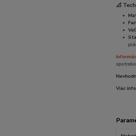
📐 Tech
Mat
Far
Veľ
Sta
plá
Informác
opotrebo
Nevhodné
Viac info
Param
Materi