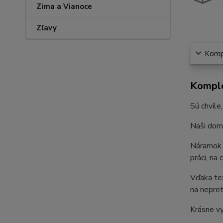
Zima a Vianoce
Zľavy
Kompl
Komple
Sú chvíle
Naši domá
Náramo
práci, na
Vďaka tex
na nepret
Krásne vy