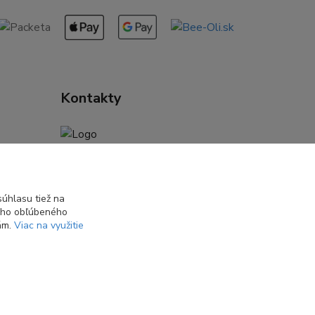
Kontakty
Daniela Kuchtová
+421 944 947 463
(Pon-Pia 08:00-16:00)
úhlasu tiež na
ášho obľúbeného
info@nasatvorba.sk
iám.
Viac na využitie