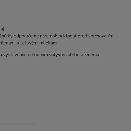
a).
ej šnúrky odporúčame náramok odkladať pred sprchovaním,
rfumami a telovými mliekami.
ou vystavením prírodným vplyvom alebo bežnému