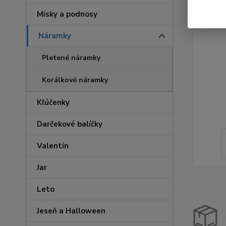
Misky a podnosy
Náramky
Pletené náramky
Korálkové náramky
Kľúčenky
Darčekové balíčky
Valentín
Jar
Leto
Jeseň a Halloween