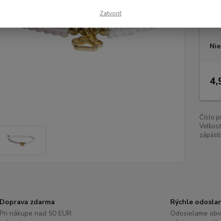
Dos
Zatvoriť
Veľ
Nie
4,
Číslo p
Veľkos
zápästi
Doprava zdarma
Rýchle odosla
Pri nákupe nad 50 EUR
Odosielame obv