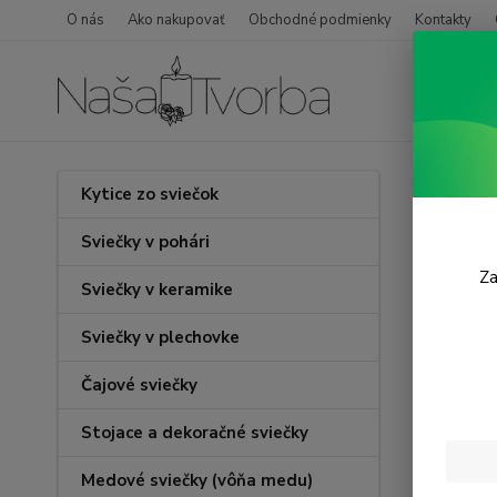
O nás
Ako nakupovať
Obchodné podmienky
Kontakty
Úvod
Kytice zo sviečok
Šťas
Sviečky v pohári
Za
Sviečky v keramike
Sviečky v plechovke
Čajové sviečky
Stojace a dekoračné sviečky
Medové sviečky (vôňa medu)