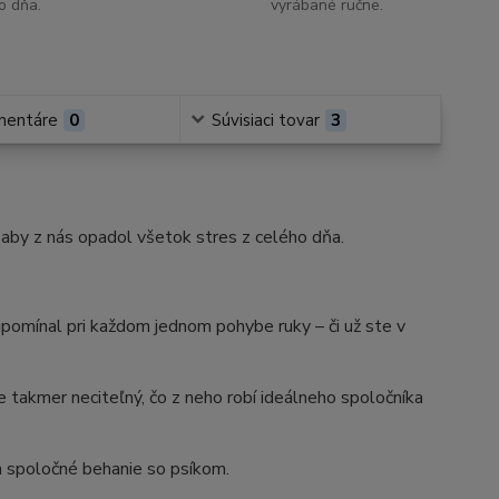
o dňa.
vyrábané ručne.
mentáre
0
Súvisiaci tovar
3
, aby z nás opadol všetok stres z celého dňa.
ipomínal pri každom jednom pohybe ruky – či už ste v
 takmer neciteľný, čo z neho robí ideálneho spoločníka
a spoločné behanie so psíkom.