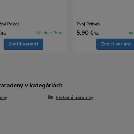
čný Pokoj
Tvoj Príbeh
€
5,90 €
Skladom 15 ks
na
/
ks
/
ks
Zvoliť variant
Zvoliť variant
zaradený v kategóriách
mky
Pletené náramky