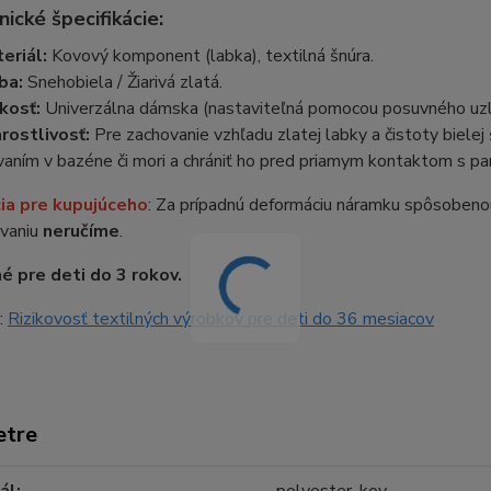
nické špecifikácie:
eriál:
Kovový komponent (labka), textilná šnúra.
ba:
Snehobiela / Žiarivá zlatá.
kosť:
Univerzálna dámska (nastaviteľná pomocou posuvného uzl
rostlivosť:
Pre zachovanie vzhľadu zlatej labky a čistoty biel
vaním v bazéne či mori a chrániť ho pred priamym kontaktom s pa
ia pre kupujúceho
: Za prípadnú deformáciu náramku spôsoben
vaniu
neručíme
.
 pre deti do 3 rokov.
:
Rizikovosť textilných výrobkov pre deti do 36 mesiacov
etre
ál
polyester, kov