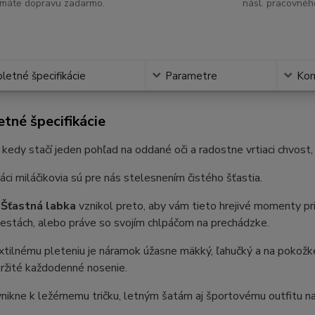
máte dopravu zadarmo.
násl. pracovnéh
etné špecifikácie
Parametre
Ko
tné špecifikácie
, kedy stačí jeden pohľad na oddané oči a radostne vrtiaci chvost
ci miláčikovia sú pre nás stelesnením čistého šťastia.
k
Šťastná labka
vznikol preto, aby vám tieto hrejivé momenty pr
 cestách, alebo práve so svojím chlpáčom na prechádzke.
tilnému pleteniu je náramok úžasne mäkký, ľahučký a na pokožke
ržité každodenné nosenie.
nikne k ležérnemu tričku, letným šatám aj športovému outfitu n