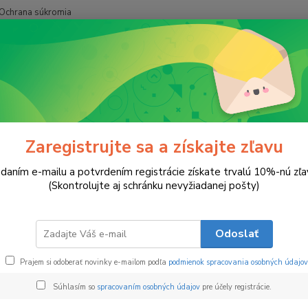
Ochrana súkromia
Hľadať
Náramky
Šťastná Labka
tná Labka
Zaregistrujte sa a získajte zľavu
daním e-mailu a potvrdením registrácie získate trvalú 10%-nú zľa
Nára
(Skontrolujte aj schránku nevyžiadanej pošty)
Sú chv
chvost
Odoslať
miláči
labka 
Prajem si odoberať novinky e-mailom podľa
podmienok spracovania osobných údajov
každom
Súhlasím so
spracovaním osobných údajov
pre účely registrácie.