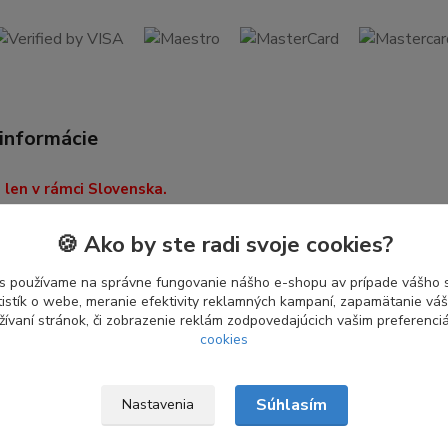
 informácie
len v rámci Slovenska.
odbere nás neváhajte
🍪 Ako by ste radi svoje cookies?
 na adrese
vorba.sk
.
s používame na správne fungovanie nášho e-shopu av prípade vášho s
tistík o webe, meranie efektivity reklamných kampaní, zapamätanie v
žívaní stránok, či zobrazenie reklám zodpovedajúcich vašim preferenc
cookies
Súhlasím
Nastavenia