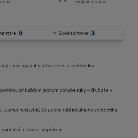
o dňa.
vyrábané ručne.
mentáre
0
Súvisiaci tovar
3
, aby z nás opadol všetok stres z celého dňa.
ipomínal pri každom jednom pohybe ruky – či už ste v
 takmer neciteľný, čo z neho robí ideálneho spoločníka
a spoločné behanie so psíkom.