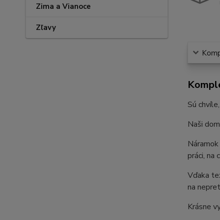
Zima a Vianoce
Zľavy
Kompl
Komple
Sú chvíle
Naši domá
Náramo
práci, na
Vďaka tex
na nepret
Krásne vy