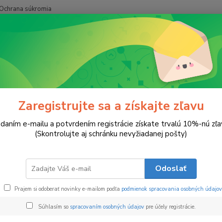
Ochrana súkromia
Hľadať
Náramky
Šťastná Labka
tná Labka
Zaregistrujte sa a získajte zľavu
daním e-mailu a potvrdením registrácie získate trvalú 10%-nú zľa
Nára
(Skontrolujte aj schránku nevyžiadanej pošty)
Sú chv
chvost
Odoslať
miláči
labka 
Prajem si odoberať novinky e-mailom podľa
podmienok spracovania osobných údajov
každom
Súhlasím so
spracovaním osobných údajov
pre účely registrácie.