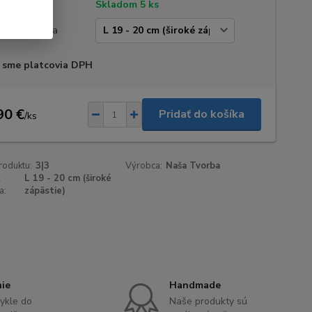
tupnosť
Skladom 5 ks
kosť zápästia
 sme platcovia DPH
90 €
Pridať do košíka
/
ks
roduktu:
3|3
Výrobca:
Naša Tvorba
ť
L 19 - 20 cm (široké
a:
zápästie)
nie
Handmade
ykle do
Naše produkty sú