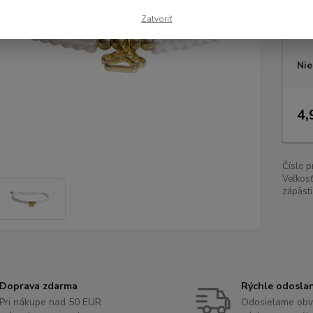
Dos
Zatvoriť
Veľ
Nie
4,
Číslo p
Veľkos
zápästi
Doprava zdarma
Rýchle odosla
Pri nákupe nad 50 EUR
Odosielame obv