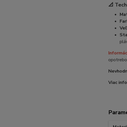
📐 Tech
Mat
Far
Veľ
Sta
plá
Informác
opotrebo
Nevhodné
Viac info
Param
Materi