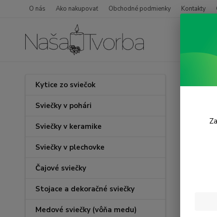
O nás
Ako nakupovať
Obchodné podmienky
Kontakty
Úvod
Kytice zo sviečok
Šťas
Sviečky v pohári
Za
Sviečky v keramike
Sviečky v plechovke
Čajové sviečky
Stojace a dekoračné sviečky
Medové sviečky (vôňa medu)