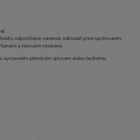
a).
ej šnúrky odporúčame náramok odkladať pred sprchovaním,
rfumami a telovými mliekami.
ou vystavením prírodným vplyvom alebo bežnému