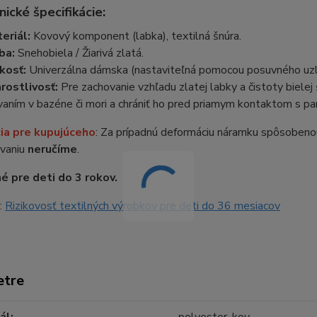
nické špecifikácie:
eriál:
Kovový komponent (labka), textilná šnúra.
ba:
Snehobiela / Žiarivá zlatá.
kosť:
Univerzálna dámska (nastaviteľná pomocou posuvného uzl
rostlivosť:
Pre zachovanie vzhľadu zlatej labky a čistoty biel
vaním v bazéne či mori a chrániť ho pred priamym kontaktom s pa
ia pre kupujúceho
: Za prípadnú deformáciu náramku spôsoben
vaniu
neručíme
.
 pre deti do 3 rokov.
:
Rizikovosť textilných výrobkov pre deti do 36 mesiacov
etre
ál
polyester, kov