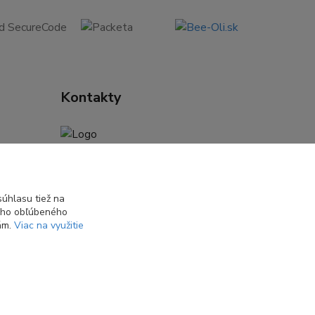
Kontakty
Daniela Kuchtová
+421 944 947 463
(Pon-Pia 08:00-16:00)
úhlasu tiež na
ášho obľúbeného
info@nasatvorba.sk
iám.
Viac na využitie