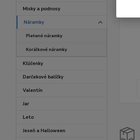
Misky a podnosy
Náramky
Pletené náramky
Korálkové náramky
Kľúčenky
Darčekové balíčky
Valentín
Jar
Leto
Jeseň a Halloween