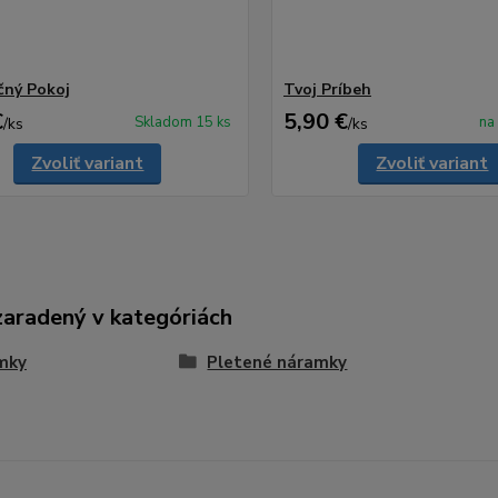
čný Pokoj
Tvoj Príbeh
€
5,90 €
Skladom 15 ks
na
/
ks
/
ks
Zvoliť variant
Zvoliť variant
zaradený v kategóriách
mky
Pletené náramky