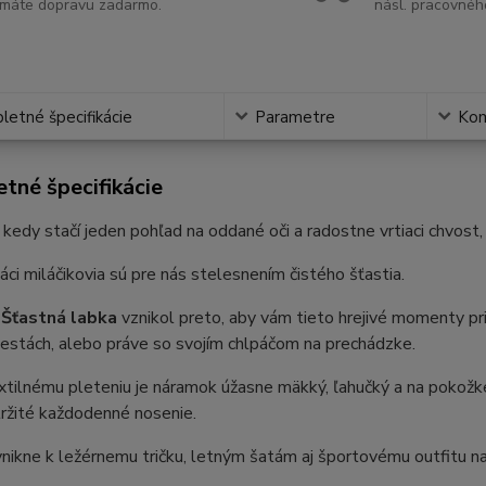
máte dopravu zadarmo.
násl. pracovnéh
etné špecifikácie
Parametre
Ko
tné špecifikácie
, kedy stačí jeden pohľad na oddané oči a radostne vrtiaci chvost
ci miláčikovia sú pre nás stelesnením čistého šťastia.
k
Šťastná labka
vznikol preto, aby vám tieto hrejivé momenty pr
 cestách, alebo práve so svojím chlpáčom na prechádzke.
tilnému pleteniu je náramok úžasne mäkký, ľahučký a na pokožke
ržité každodenné nosenie.
nikne k ležérnemu tričku, letným šatám aj športovému outfitu n