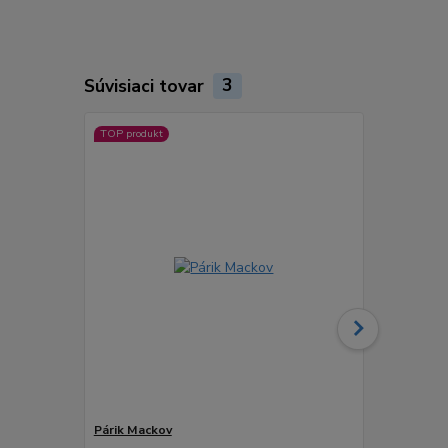
Súvisiaci tovar
3
TOP produkt
Novinka
Párik Mackov
POHODA