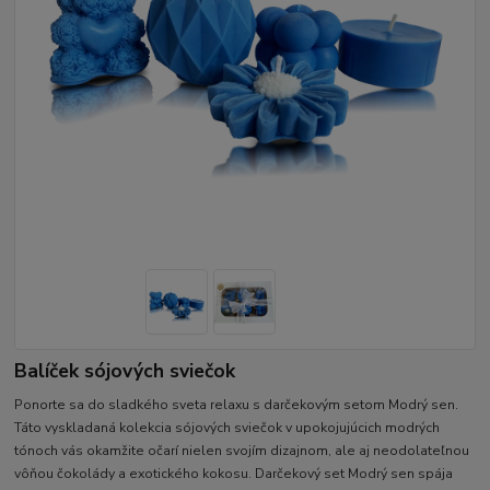
Balíček sójových sviečok
Ponorte sa do sladkého sveta relaxu s darčekovým setom Modrý sen.
Táto vyskladaná kolekcia sójových sviečok v upokojujúcich modrých
tónoch vás okamžite očarí nielen svojím dizajnom, ale aj neodolateľnou
vôňou čokolády a exotického kokosu. Darčekový set Modrý sen spája