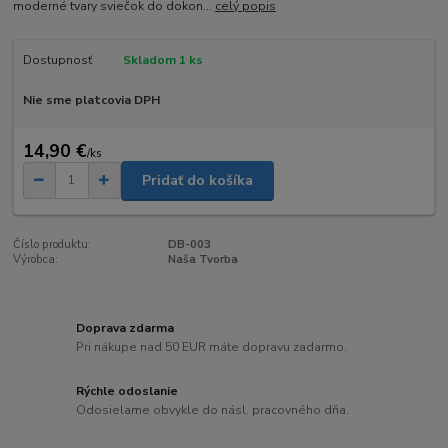
moderné tvary sviečok do dokon...
celý popis
Dostupnosť
Skladom 1 ks
Nie sme platcovia DPH
14,90 €
/
ks
Pridať do košíka
Číslo produktu:
DB-003
Výrobca:
Naša Tvorba
Doprava zdarma
Pri nákupe nad 50 EUR máte dopravu zadarmo.
Rýchle odoslanie
Odosielame obvykle do násl. pracovného dňa.