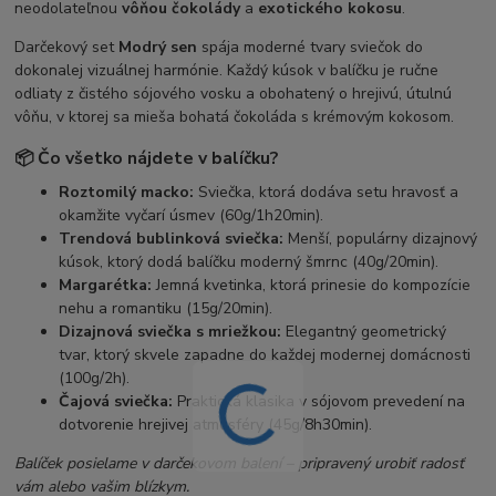
neodolateľnou
vôňou čokolády
a
exotického kokosu
.
Darčekový set
Modrý sen
spája moderné tvary sviečok do
dokonalej vizuálnej harmónie. Každý kúsok v balíčku je ručne
odliaty z čistého sójového vosku a obohatený o hrejivú, útulnú
vôňu, v ktorej sa mieša bohatá čokoláda s krémovým kokosom.
📦 Čo všetko nájdete v balíčku?
Roztomilý macko:
Sviečka, ktorá dodáva setu hravosť a
okamžite vyčarí úsmev (60g/1h20min).
Trendová bublinková sviečka:
Menší, populárny dizajnový
kúsok, ktorý dodá balíčku moderný šmrnc (40g/20min).
Margarétka:
Jemná kvetinka, ktorá prinesie do kompozície
nehu a romantiku (15g/20min).
Dizajnová sviečka s mriežkou:
Elegantný geometrický
tvar, ktorý skvele zapadne do každej modernej domácnosti
(100g/2h).
Čajová sviečka:
Praktická klasika v sójovom prevedení na
dotvorenie hrejivej atmosféry (45g/8h30min).
Balíček posielame v darčekovom balení – pripravený urobiť radosť
vám alebo vašim blízkym.