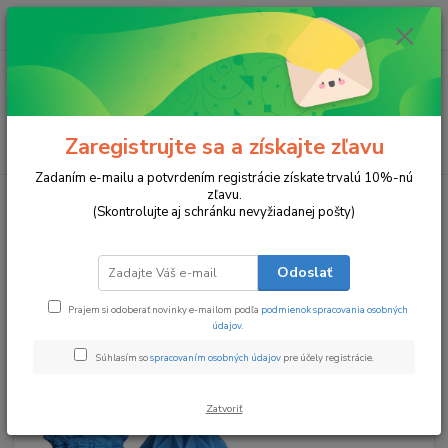
0
ks
za
0 €
Menu
Zaregistrujte sa a získajte zľavu
Hľadať
Zadaním e-mailu a potvrdením registrácie získate trvalú 10%-nú
zľavu.
Úvod
Darčekové balíčky
Modrý Sen
(Skontrolujte aj schránku nevyžiadanej pošty)
Modrý Sen
Odoslať
Prajem si odoberať novinky e-mailom podľa
podmienok spracovania osobných
údajov
.
Súhlasím so
spracovaním osobných údajov
pre účely registrácie.
Zatvoriť